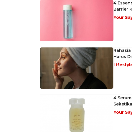
4 Essenc
Barrier 
Your Sa
Rahasia 
Harus D
Lifestyl
4 Serum 
Seketika
Your Sa