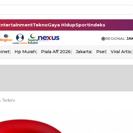
Entertainment
Tekno
Gaya Hidup
Sport
Indeks
REGIONAL:
JA
binet
Hp Murah
Piala Aff 2026
Jakarta
Psel
Viral Artis
Terkini