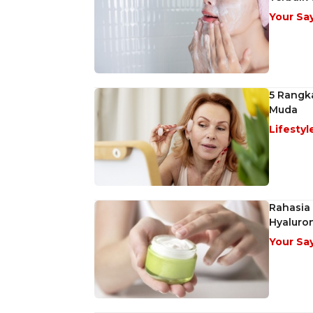
Your Sa
5 Rangk
Muda
Lifestyl
Rahasia 
Hyaluron
Your Sa