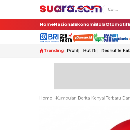
Home
Nasional
Ekonomi
Bola
Otomotif
Trending
Profil
Hut Ri
Reshuffle Ka
Home
Kumpulan Berita Kenyal Terbaru Dan 