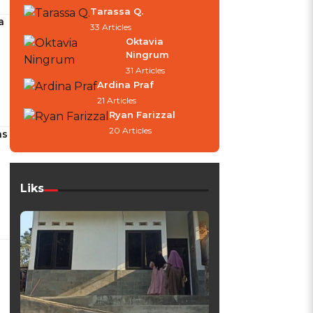
Tarassa Q.
a
33 Articles
Oktavia
Ningrum
31 Articles
Ardina Praf
21 Articles
Ryan Farizzal
20 Articles
as
Liks