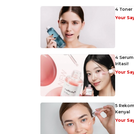
4 Toner 
Your Sa
4 Serum
Iritasi!
Your Sa
5 Rekome
Kenyal
Your Sa