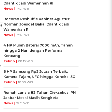
Dilantik Jadi Wamenhan RI
News |
17:21 WIB
Bocoran Reshuffle Kabinet Agustus:
Norman Joesoef Bakal Dilantik Jadi
da
Wamenhan RI
News |
17:49 WIB
4 HP Murah Baterai 7000 mAh, Tahan
hingga 2 Hari dengan Performa
Kencang
Tekno |
08:13 WIB
p
6 HP Samsung Rp2 Jutaan Terbaik:
Kamera Tajam, NFC hingga Koneksi 5G
Tekno |
10:30 WIB
Rumah Lansia 82 Tahun Dieksekusi PN
Jakbar Meski Masih Sengketa
News |
19:31 WIB