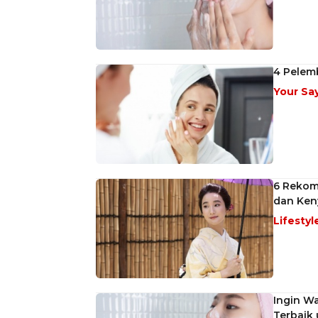
4 Pelemb
Your Sa
6 Rekome
dan Ken
Lifestyl
Ingin W
Terbaik 