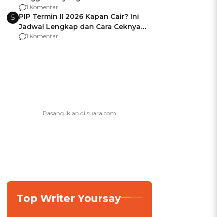
Usai Jadi Brigjen
1 Komentar
PIP Termin II 2026 Kapan Cair? Ini
5
Jadwal Lengkap dan Cara Ceknya
agar Dana Tidak Hangus!
1 Komentar
Top Writer Yoursay