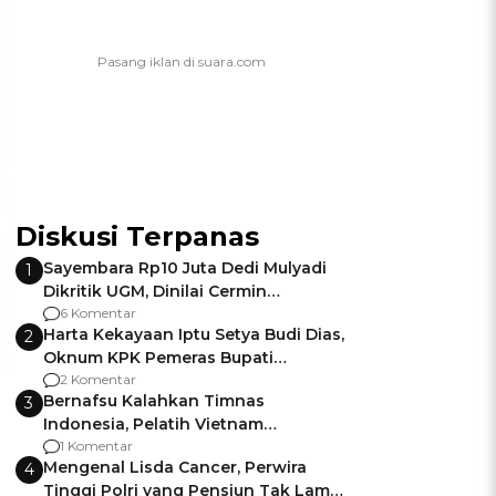
Diskusi Terpanas
Sayembara Rp10 Juta Dedi Mulyadi
1
Dikritik UGM, Dinilai Cermin
Gagalnya Negara Jamin Keamanan
6 Komentar
Harta Kekayaan Iptu Setya Budi Dias,
2
Oknum KPK Pemeras Bupati
Pemalang
2 Komentar
Bernafsu Kalahkan Timnas
3
Indonesia, Pelatih Vietnam
Berencana Pakai Jimat di Pakansari
1 Komentar
Mengenal Lisda Cancer, Perwira
4
Tinggi Polri yang Pensiun Tak Lama