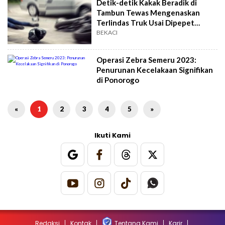
Detik-detik Kakak Beradik di
Tambun Tewas Mengenaskan
Terlindas Truk Usai Dipepet
Pelajar SMA
BEKACI
Operasi Zebra Semeru 2023:
Penurunan Kecelakaan Signifikan
di Ponorogo
«
1
2
3
4
5
»
Ikuti Kami
Redaksi
Kontak
Tentang Kami
Karir