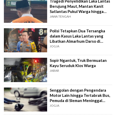
Tragedi Penyelidikan Laka Lantas
Berujung Maut, Mantan Kanit
Satlantas Pukul Warga hingga
Tewas
JAWA TENGAH
Polisi Tetapkan Dua Tersangka
dalam Kasus Laka Lantas yang
Libatkan Almarhum Darso di
Yogyakarta
JOGJA
Sopir Ngantuk, Truk Bermuatan
Kayu Seruduk Kios Warga
JABAR
Senggolan dengan Pengendara
Motor Lain hingga Tertabrak Bus,
Pemuda di Sleman Meninggal
Dunia
JOGJA