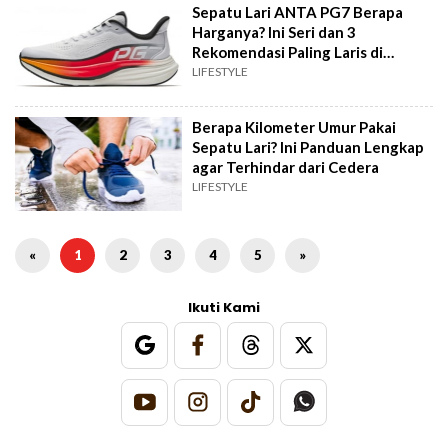
Sepatu Lari ANTA PG7 Berapa
Harganya? Ini Seri dan 3
Rekomendasi Paling Laris di
Shopee
LIFESTYLE
Berapa Kilometer Umur Pakai
Sepatu Lari? Ini Panduan Lengkap
agar Terhindar dari Cedera
LIFESTYLE
«
1
2
3
4
5
»
Ikuti Kami