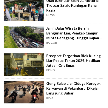
Ulah Jukir Liar Bikin 21 Motor di
Trotoar Satrio Kuningan Kena
Razia
NEWS
Jamin Jalur Wisata Bersih
Bangunan Liar, Pemkab Cianjur
Minta Pedagang Tunggu Kajian
Relokasi
BOGOR
Freeport Targetkan Blok Kucing
Liar Papua Tahun 2029, Hasilkan
Jutaan Ons Emas
BISNIS
Geng Balap Liar Diduga Keroyok
Karyawan di Pekanbaru, Dikejar
Langsung Bubar
RIAU