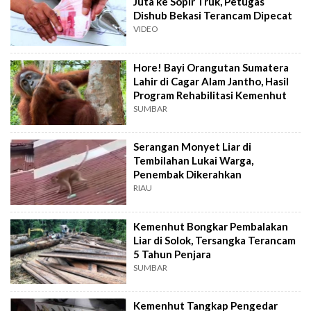
Juta ke Sopir Truk, Petugas
Dishub Bekasi Terancam Dipecat
VIDEO
Hore! Bayi Orangutan Sumatera
Lahir di Cagar Alam Jantho, Hasil
Program Rehabilitasi Kemenhut
SUMBAR
Serangan Monyet Liar di
Tembilahan Lukai Warga,
Penembak Dikerahkan
RIAU
Kemenhut Bongkar Pembalakan
Liar di Solok, Tersangka Terancam
5 Tahun Penjara
SUMBAR
Kemenhut Tangkap Pengedar