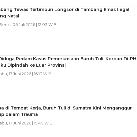
bang Tewas Tertimbun Longsor di Tambang Emas Ilegal
ng Natal
 Senin, 06 Juli 2026 | 12:03 WIB
Diduga Redam Kasus Pemerkosaan Buruh Tuli, Korban Di-PH
ku Dipindah ke Luar Provinsi
abu, 17 Juni 2026 | 16:13 WIB
a di Tempat Kerja, Buruh Tuli di Sumatra Kini Menganggur
up dalam Trauma
Rabu, 17 Juni 2026 | 15:40 WIB