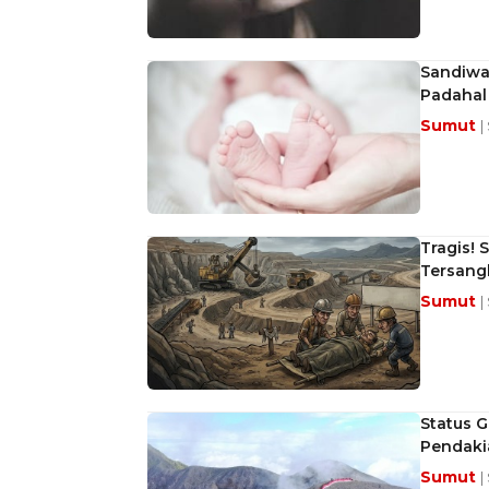
Sandiwa
Padahal
Sumut
|
Tragis! 
Tersang
Sumut
|
Status G
Pendaki
Sumut
|