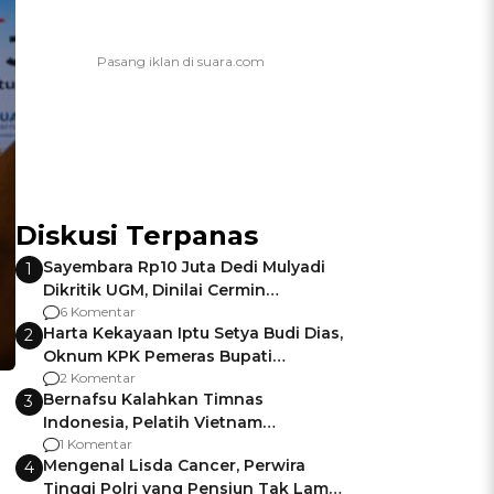
Diskusi Terpanas
Sayembara Rp10 Juta Dedi Mulyadi
1
Dikritik UGM, Dinilai Cermin
Gagalnya Negara Jamin Keamanan
6 Komentar
Harta Kekayaan Iptu Setya Budi Dias,
2
Oknum KPK Pemeras Bupati
Pemalang
2 Komentar
Bernafsu Kalahkan Timnas
3
Indonesia, Pelatih Vietnam
Berencana Pakai Jimat di Pakansari
1 Komentar
Mengenal Lisda Cancer, Perwira
4
Tinggi Polri yang Pensiun Tak Lama