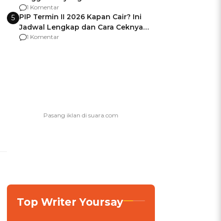
Usai Jadi Brigjen
1 Komentar
PIP Termin II 2026 Kapan Cair? Ini
5
Jadwal Lengkap dan Cara Ceknya
agar Dana Tidak Hangus!
1 Komentar
Top Writer Yoursay