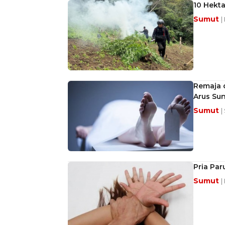
10 Hekta
Sumut
|
Remaja 
Arus Su
Sumut
|
Pria Par
Sumut
|