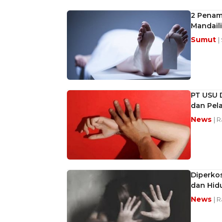
2 Penam
Mandaili
Sumut
|
PT USU 
dan Pela
News
| R
Diperkos
dan Hid
News
| 