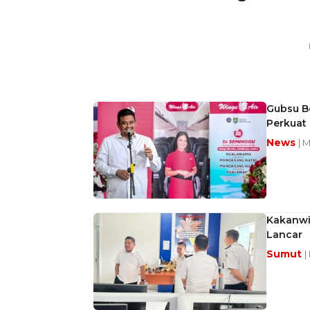
Gubsu B
Perkuat 
News
| 
Kakanwil
Lancar
Sumut
|