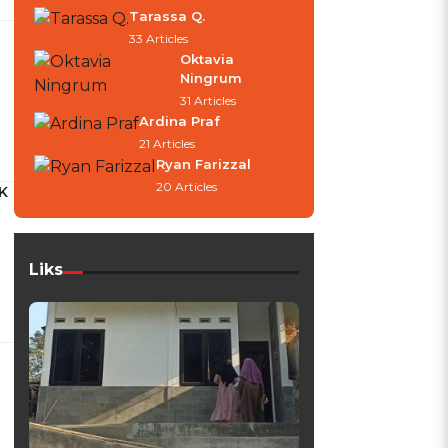
Tarassa Q.
33 Articles
Oktavia
Ningrum
31 Articles
Ardina Praf
21 Articles
Ryan Farizzal
20 Articles
K
Liks