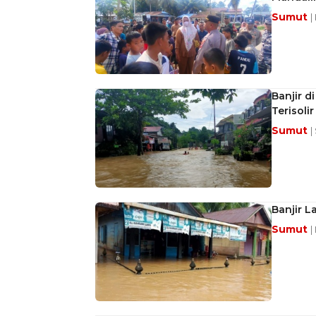
Sumut
|
Banjir d
Terisolir
Sumut
|
Banjir 
Sumut
|