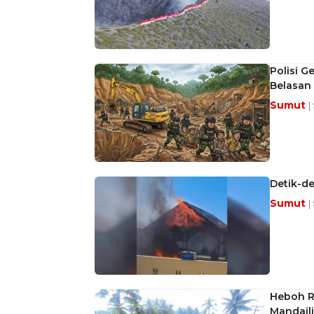
Polisi G
Belasan 
Sumut
|
Detik-de
Sumut
|
Heboh R
Mandaili