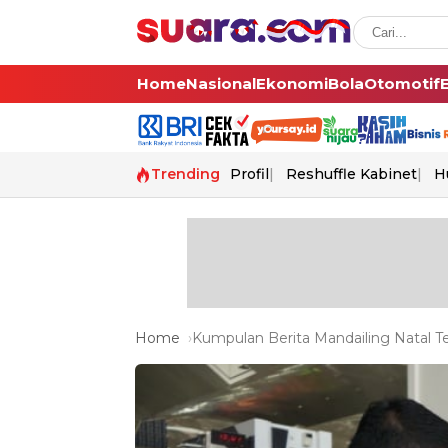
Home
Nasional
Ekonomi
Bola
Otomotif
Trending
Profil
Reshuffle Kabinet
H
Home
Kumpulan Berita Mandailing Natal Te