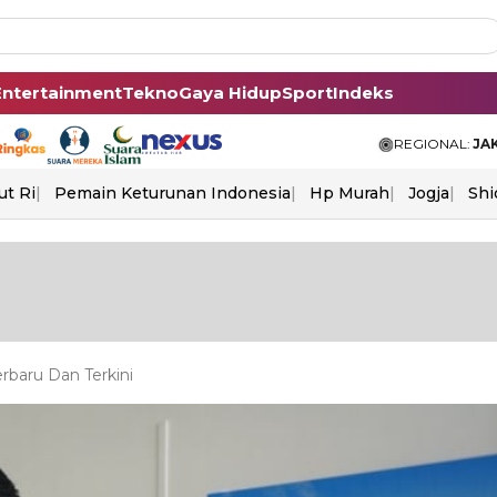
Entertainment
Tekno
Gaya Hidup
Sport
Indeks
REGIONAL:
JA
ut Ri
Pemain Keturunan Indonesia
Hp Murah
Jogja
Shi
rbaru Dan Terkini