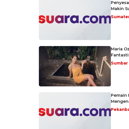
Penyesa
Makin Su
Sumate
Maria O
Fantasti
Sumbar
Pemain P
Mengena
Pekanb