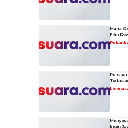
Maria Oz
Film De
Pekanb
Pensiun
Terbesa
Linimas
Menyesal
Ingin Ja