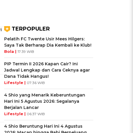
TERPOPULER
i
Pelatih FC Twente Usir Mees Hilgers:
Saya Tak Berharap Dia Kembali ke Klub!
Bola |
17:39 WIB
PIP Termin II 2026 Kapan Cair? Ini
Jadwal Lengkap dan Cara Ceknya agar
Dana Tidak Hangus!
Lifestyle |
07:36 WIB
4 Shio yang Menarik Keberuntungan
Hari Ini 5 Agustus 2026: Segalanya
Berjalan Lancar
Lifestyle |
06:37 WIB
4 Shio Beruntung Hari Ini 4 Agustus
2026: Macan hingga Babi Berpeluang