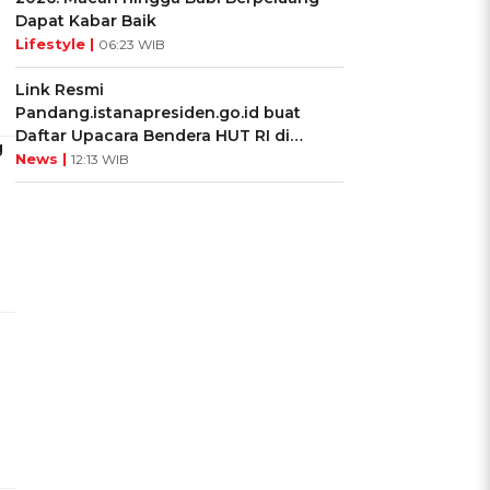
Dapat Kabar Baik
Lifestyle |
06:23 WIB
Link Resmi
Pandang.istanapresiden.go.id buat
Daftar Upacara Bendera HUT RI di
g
Istana Negara
News |
12:13 WIB