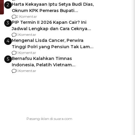
Harta Kekayaan Iptu Setya Budi Dias,
2
Oknum KPK Pemeras Bupati
Pemalang
2 Komentar
PIP Termin II 2026 Kapan Cair? Ini
3
Jadwal Lengkap dan Cara Ceknya
agar Dana Tidak Hangus!
1 Komentar
Mengenal Lisda Cancer, Perwira
4
Tinggi Polri yang Pensiun Tak Lama
Usai Jadi Brigjen
1 Komentar
Bernafsu Kalahkan Timnas
5
Indonesia, Pelatih Vietnam
Berencana Pakai Jimat di Pakansari
1 Komentar