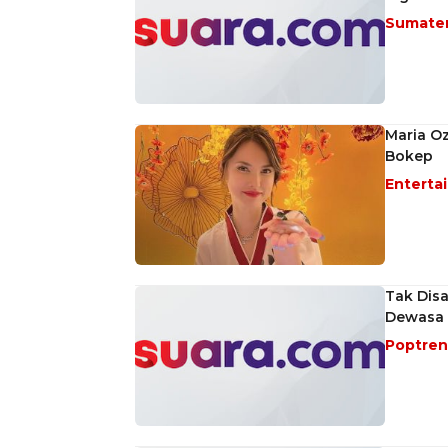
Sumate
Maria O
Bokep
Enterta
Tak Disa
Dewasa
Poptre