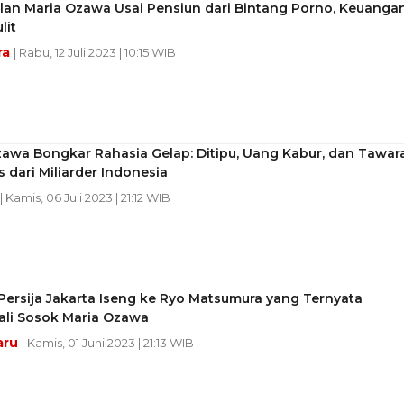
lan Maria Ozawa Usai Pensiun dari Bintang Porno, Keuanga
lit
ra
| Rabu, 12 Juli 2023 | 10:15 WIB
zawa Bongkar Rahasia Gelap: Ditipu, Uang Kabur, dan Tawar
s dari Miliarder Indonesia
| Kamis, 06 Juli 2023 | 21:12 WIB
ersija Jakarta Iseng ke Ryo Matsumura yang Ternyata
li Sosok Maria Ozawa
aru
| Kamis, 01 Juni 2023 | 21:13 WIB