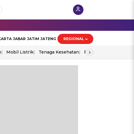
KARTA
JABAR
JATIM
JATENG
REGIONAL
›
n
Mobil Listrik
Tenaga Kesehatan
Piala Aff 2026
Ekono