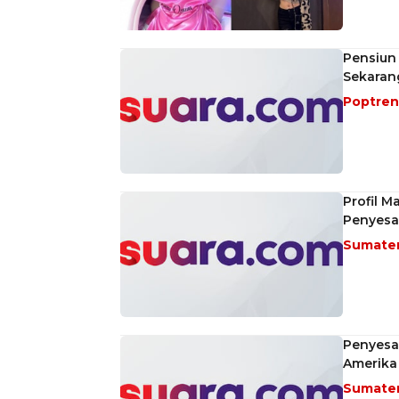
Pensiun 
Sekaran
Poptre
Profil 
Penyesa
Sumate
Penyesal
Amerika 
Sumate