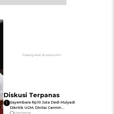
Diskusi Terpanas
Sayembara Rp10 Juta Dedi Mulyadi
1
Dikritik UGM, Dinilai Cermin
Gagalnya Negara Jamin Keamanan
6 Komentar