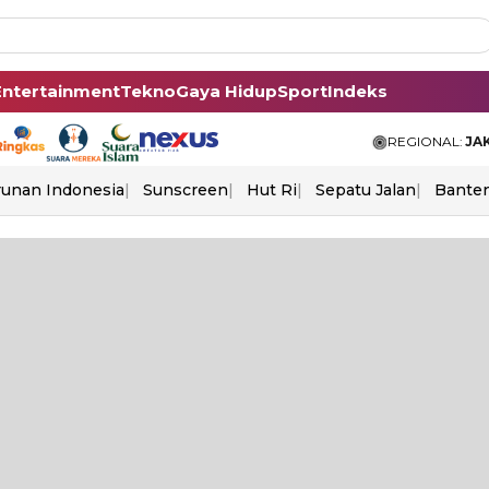
Entertainment
Tekno
Gaya Hidup
Sport
Indeks
REGIONAL:
JA
unan Indonesia
Sunscreen
Hut Ri
Sepatu Jalan
Bante