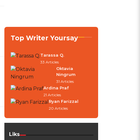
Top Writer Yoursay
Tarassa Q.
33 Articles
Oktavia
Ningrum
31 Articles
Ardina Praf
21 Articles
Ryan Farizzal
20 Articles
Liks