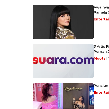
Awalnya
Pamela S
Enterta
3 Artis 
Pernah J
Moots
|
Pensiun 
Enterta