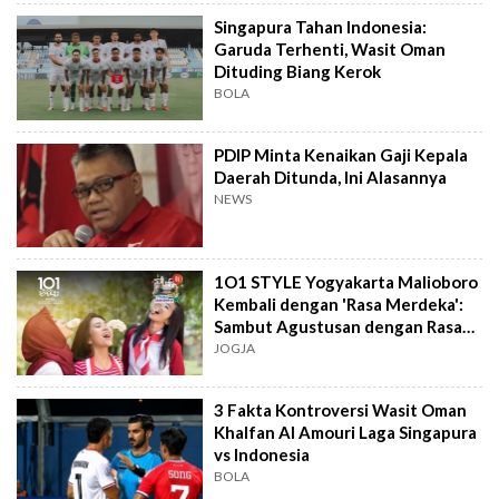
Singapura Tahan Indonesia:
Garuda Terhenti, Wasit Oman
Dituding Biang Kerok
BOLA
PDIP Minta Kenaikan Gaji Kepala
Daerah Ditunda, Ini Alasannya
NEWS
1O1 STYLE Yogyakarta Malioboro
Kembali dengan 'Rasa Merdeka':
Sambut Agustusan dengan Rasa
dan Tawa
JOGJA
3 Fakta Kontroversi Wasit Oman
Khalfan Al Amouri Laga Singapura
vs Indonesia
BOLA