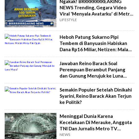
Ngakak! BRRRRRRRREAKING
NEWS Trending, Gegara Video
Viral 'Menyala Avatarku' di Metro
TV
LIFESTYLE
Heboh Patung Sukarno Pipi
Tembem di Banyuasin Habiskan
Dana Rp16 Miliar, Netizen: Malah
Mirip Pak Ogah
Jawaban Reino Barack Soal
Perempuan Berambut Panjang
dan Gunung Merujuk ke Luna
Maya?
Semakin Populer Setelah Dinikahi
Syarini, Reino Barack Akan Terjun
ke Politik?
Meninggal Dunia Karena
Kecelakaan Di Merauke, Anggota
TNI Dan Jurnalis Metro TV
Terpental Ke Luar Mobil
NEWS