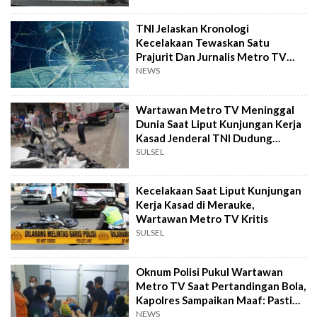
TNI Jelaskan Kronologi
Kecelakaan Tewaskan Satu
Prajurit Dan Jurnalis Metro TV
Saat Kunjungan Jenderal Dudung
NEWS
Ke Merauke
Wartawan Metro TV Meninggal
Dunia Saat Liput Kunjungan Kerja
Kasad Jenderal TNI Dudung
Abdurachman di Papua
SULSEL
Kecelakaan Saat Liput Kunjungan
Kerja Kasad di Merauke,
Wartawan Metro TV Kritis
SULSEL
Oknum Polisi Pukul Wartawan
Metro TV Saat Pertandingan Bola,
Kapolres Sampaikan Maaf: Pasti
Kami Sanksi!
NEWS