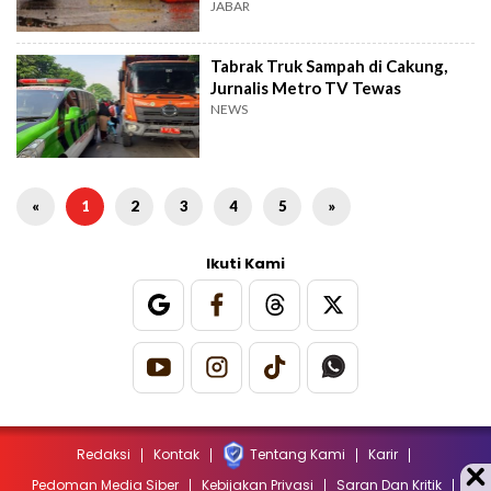
JABAR
Tabrak Truk Sampah di Cakung,
Jurnalis Metro TV Tewas
NEWS
«
1
2
3
4
5
»
Ikuti Kami
Redaksi
Kontak
Tentang Kami
Karir
Pedoman Media Siber
Kebijakan Privasi
Saran Dan Kritik