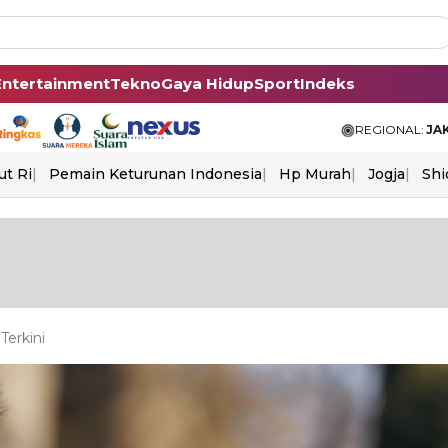
Entertainment
Tekno
Gaya Hidup
Sport
Indeks
REGIONAL:
JA
ut Ri
Pemain Keturunan Indonesia
Hp Murah
Jogja
Shi
Terkini