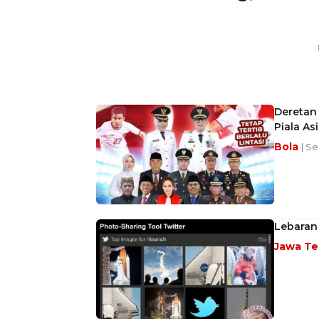
Deretan 
Piala As
Bola
| Se
Lebaran 
Jawa T