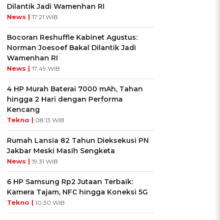
Dilantik Jadi Wamenhan RI
News |
17:21 WIB
Bocoran Reshuffle Kabinet Agustus:
Norman Joesoef Bakal Dilantik Jadi
Wamenhan RI
News |
17:49 WIB
4 HP Murah Baterai 7000 mAh, Tahan
hingga 2 Hari dengan Performa
Kencang
Tekno |
08:13 WIB
Rumah Lansia 82 Tahun Dieksekusi PN
Jakbar Meski Masih Sengketa
News |
19:31 WIB
6 HP Samsung Rp2 Jutaan Terbaik:
Kamera Tajam, NFC hingga Koneksi 5G
Tekno |
10:30 WIB