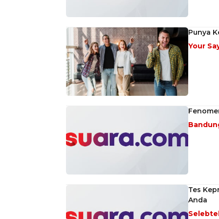
Punya K
Your Sa
Fenomena
Bandun
Tes Kepr
Anda
Selebt