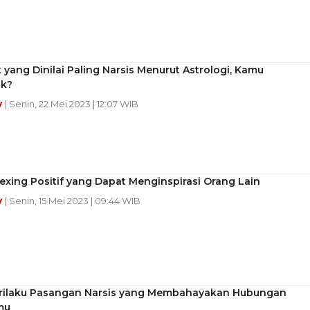
 yang Dinilai Paling Narsis Menurut Astrologi, Kamu
k?
y
| Senin, 22 Mei 2023 | 12:07 WIB
lexing Positif yang Dapat Menginspirasi Orang Lain
y
| Senin, 15 Mei 2023 | 09:44 WIB
Perilaku Pasangan Narsis yang Membahayakan Hubungan
mu