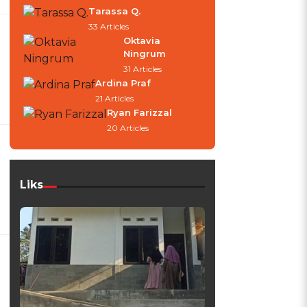
Tarassa Q.
33 Articles
Oktavia
Ningrum
31 Articles
Ardina Praf
21 Articles
Ryan Farizzal
20 Articles
Liks