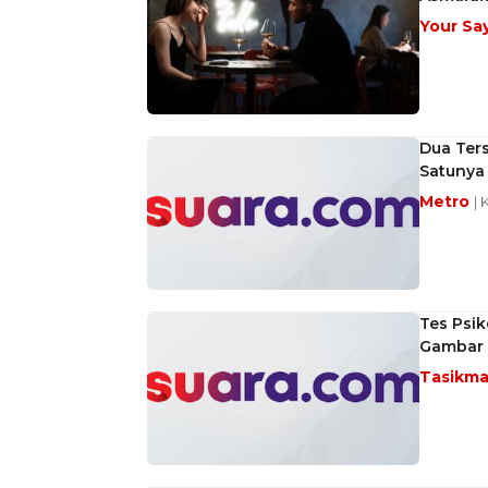
Your Sa
Dua Ter
Satunya
Metro
| 
Tes Psik
Gambar 
Tasikma