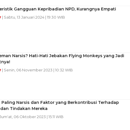
teristik Gangguan Kepribadian NPD, Kurangnya Empati
y
| Sabtu, 13 Januari 2024 | 19:30 WIB
man Narsis? Hati-Hati Jebakan Flying Monkeys yang Jadi
tnya!
y
| Senin, 06 November 2023 | 10:32 WIB
 Paling Narsis dan Faktor yang Berkontribusi Terhadap
u dan Tindakan Mereka
 Jum'at, 06 Oktober 2023 | 15:11 WIB