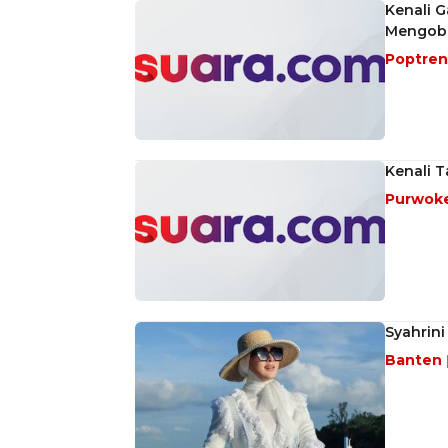
Kenali 
Mengoba
Poptre
Kenali T
Purwok
Syahrini
Banten