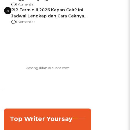
Usai Jadi Brigjen
1 Komentar
PIP Termin II 2026 Kapan Cair? Ini
5
Jadwal Lengkap dan Cara Ceknya
agar Dana Tidak Hangus!
1 Komentar
Top Writer Yoursay