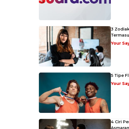
3 Zodiak
Termasu
Your Sa
5 Tipe F
Your Sa
4 Ciri 
Asmara