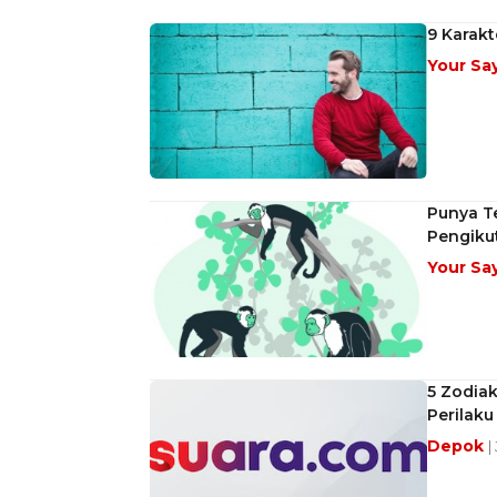
9 Karak
Your Sa
Punya Te
Pengiku
Your Sa
5 Zodiak
Perilak
Depok
|