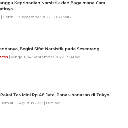
Ganggu Kepribadian Narsistik dan Bagaimana Cara
tinya
n
| Senin, 12 September 2022 | 10:39 WIB
andanya, Begini Sifat Narsistik pada Seseorang
erto
| Minggu, 04 September 2022 | 19:41 WIB
 Pakai Tas Mini Rp 48 Juta, Panas-panasan di Tokyo
| Jum'at, 12 Agustus 2022 | 19:25 WIB