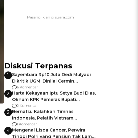
Diskusi Terpanas
Sayembara Rp10 Juta Dedi Mulyadi
1
Dikritik UGM, Dinilai Cermin
Gagalnya Negara Jamin Keamanan
6 Komentar
Harta Kekayaan Iptu Setya Budi Dias,
2
Oknum KPK Pemeras Bupati
Pemalang
2 Komentar
Bernafsu Kalahkan Timnas
3
Indonesia, Pelatih Vietnam
Berencana Pakai Jimat di Pakansari
1 Komentar
Mengenal Lisda Cancer, Perwira
4
Tinggi Polri yang Pensiun Tak Lama