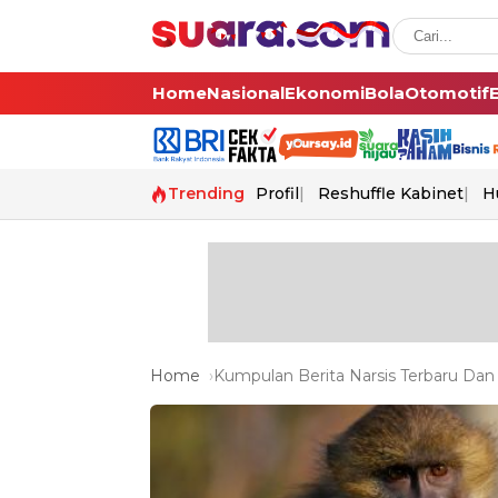
Home
Nasional
Ekonomi
Bola
Otomotif
Trending
Profil
Reshuffle Kabinet
H
Home
Kumpulan Berita Narsis Terbaru Dan 