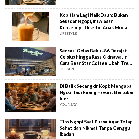
Kopitiam Lagi Naik Daun: Bukan
Sekadar Ngopi, Ini Alasan
Konsepnya Diserbu Anak Muda
LIFESTYLE
Sensasi Gelas Beku -86 Derajat
Celsius hingga Rasa Okinawa, Ini
Cara BeanStar Coffee Ubah Tren
Ngopi
LIFESTYLE
Di Balik Secangkir Kopi: Mengapa
Ngopi Jadi Ruang Favorit Bertukar
Ide?
YOUR SAY
Tips Ngopi Saat Puasa Agar Tetap
Sehat dan Nikmat Tanpa Ganggu
Ibadah