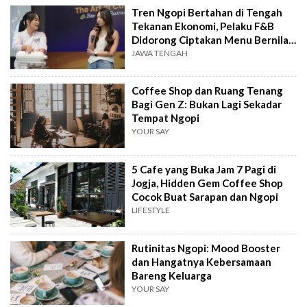
Tren Ngopi Bertahan di Tengah
Tekanan Ekonomi, Pelaku F&B
Didorong Ciptakan Menu Bernilai
Tambah
JAWA TENGAH
Coffee Shop dan Ruang Tenang
Bagi Gen Z: Bukan Lagi Sekadar
Tempat Ngopi
YOUR SAY
5 Cafe yang Buka Jam 7 Pagi di
Jogja, Hidden Gem Coffee Shop
Cocok Buat Sarapan dan Ngopi
LIFESTYLE
Rutinitas Ngopi: Mood Booster
dan Hangatnya Kebersamaan
Bareng Keluarga
YOUR SAY