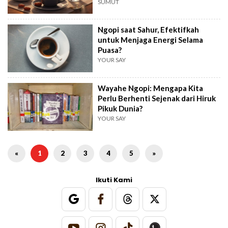
SUMUT
Ngopi saat Sahur, Efektifkah
untuk Menjaga Energi Selama
Puasa?
YOUR SAY
Wayahe Ngopi: Mengapa Kita
Perlu Berhenti Sejenak dari Hiruk
Pikuk Dunia?
YOUR SAY
«
1
2
3
4
5
»
Ikuti Kami