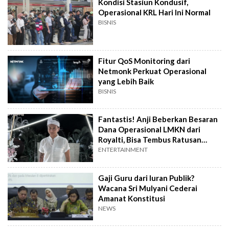
Kondisi Stasiun Kondusif,
Operasional KRL Hari Ini Normal
BISNIS
Fitur QoS Monitoring dari
Netmonk Perkuat Operasional
yang Lebih Baik
BISNIS
Fantastis! Anji Beberkan Besaran
Dana Operasional LMKN dari
Royalti, Bisa Tembus Ratusan
Miliar
ENTERTAINMENT
Gaji Guru dari Iuran Publik?
Wacana Sri Mulyani Cederai
Amanat Konstitusi
NEWS