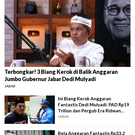
Terbongkar! 3 Biang Kerok di Balik Anggaran
Jumbo Gubernur Jabar Dedi Mulyadi
JABAR
Ini Biang Kerok Anggaran
Fantastis Dedi Mulyadi: PAD Rp19
Triliun dan Pergub Era Ridwan
Kamil
JABAR
Bela Anggaran Fantastis Rp33,2