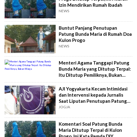
Izin Mendirikan Rumah Ibadah
NEWS
Buntut Panjang Penutupan
Patung Bunda Maria di Rumah Doa
Kulon Progo
NEWS
Menteri Agama Tanggapi Patung
Bunda Maria yang Ditutup Terpal:
Itu Ditutup Pemiliknya, Bukan
Warga
AJI Yogyakarta Kecam Intimidasi
dan Intervensi kepada Jurnalis
Saat Liputan Penutupan Patung
Bunda Maria di Kulon Progo
JOGJA
Komentari Soal Patung Bunda
Maria Ditutup Terpal di Kulon
Progo, Ini Kata Pemda DIY