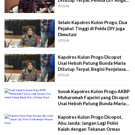
Bicara
JOGJA
Selain Kapolres Kulon Progo, Dua
Pejabat Tinggi di Polda DIY juga
Dimutasi
JOGJA
Kapolres Kulon Progo Dicopot
Usai Heboh Patung Bunda Maria
Ditutup Terpal, Begini Penjelasan
Polda DIY
JOGJA
Sosok Kapolres Kulon Progo AKBP
Muharomah Fajarini yang Dicopot
Usai Heboh Patung Bunda Maria
Ditutup Terpal
Kapolres Kulon Progo Dicopot,
Abu Janda: Jangan Lagi Polisi
Kalah dengan Tekanan Ormas