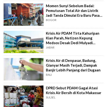
Momen Sunyi Sebelum Badai:
Pemutusan Total Air dan Listrik
Jadi Tanda Dimulai Era Baru Pasar
Bogor
BOGOR
Krisis Air PDAM Tirta Kahuripan
Kian Parah, Netizen Kepung
Medsos Desak Dedi Mulyadi
Turun Tangan
JABAR
Krisis Air di Denpasar, Badung,
Gianyar Masih Terjadi, Dampak
Banjir Lebih Panjang dari Dugaan
BALI
DPRD Sebut PDAM Gagal Atasi
Krisis Air Bersih di Kota Makassar
SULSEL