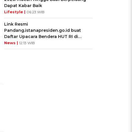
Dapat Kabar Baik
Lifestyle |
06:23 WIB
Link Resmi
Pandang.istanapresiden.go.id buat
Daftar Upacara Bendera HUT RI di
Istana Negara
News |
12:13 WIB