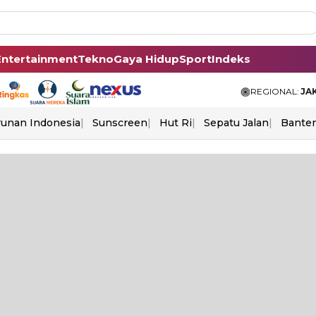
Entertainment
Tekno
Gaya Hidup
Sport
Indeks
REGIONAL:
JA
unan Indonesia
Sunscreen
Hut Ri
Sepatu Jalan
Bante