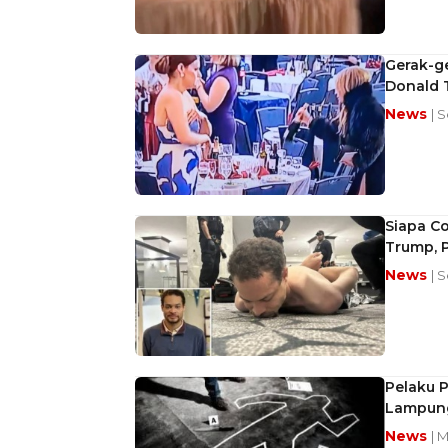
Gerak-g
Donald 
News
| 
Siapa C
Trump, 
News
| 
Pelaku 
Lampung
News
| 