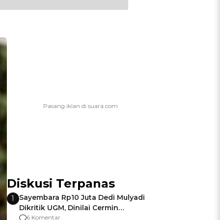
Diskusi Terpanas
Sayembara Rp10 Juta Dedi Mulyadi
1
Dikritik UGM, Dinilai Cermin
Gagalnya Negara Jamin Keamanan
6 Komentar