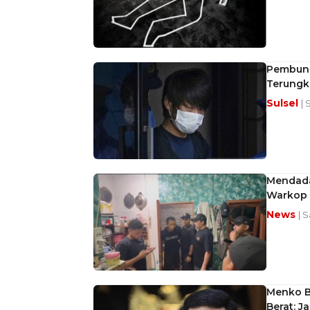
Pembunu
Terungk
Sulsel
| 
Mendada
Warkop 
News
| 
Menko B
Berat: J