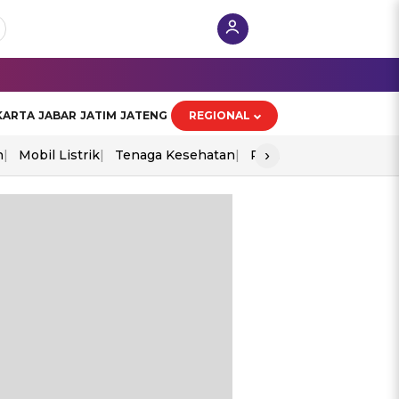
KARTA
JABAR
JATIM
JATENG
REGIONAL
›
n
Mobil Listrik
Tenaga Kesehatan
Perang As-Iran
Ekon