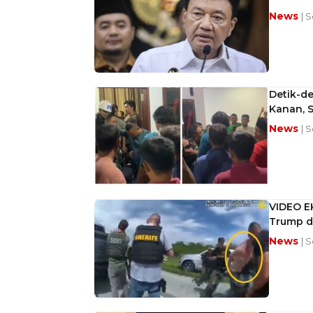
News
| 
Detik-d
Kanan, 
News
| 
VIDEO EK
Trump di
News
| 