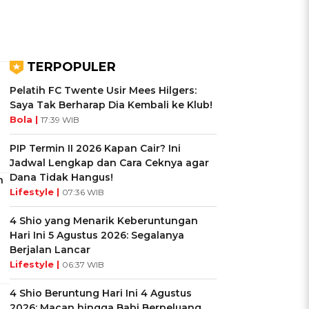
TERPOPULER
Pelatih FC Twente Usir Mees Hilgers:
Saya Tak Berharap Dia Kembali ke Klub!
Bola |
17:39 WIB
PIP Termin II 2026 Kapan Cair? Ini
Jadwal Lengkap dan Cara Ceknya agar
Dana Tidak Hangus!
n
Lifestyle |
07:36 WIB
4 Shio yang Menarik Keberuntungan
Hari Ini 5 Agustus 2026: Segalanya
Berjalan Lancar
Lifestyle |
06:37 WIB
4 Shio Beruntung Hari Ini 4 Agustus
2026: Macan hingga Babi Berpeluang