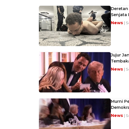
Deretan 
Senjata 
News
| S
Jujur Ja
Tembaka
News
| S
Murni P
Demokra
News
| 