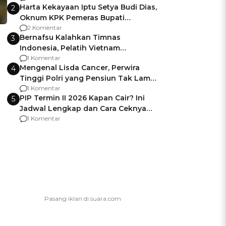
Harta Kekayaan Iptu Setya Budi Dias,
2
Oknum KPK Pemeras Bupati
Pemalang
2 Komentar
Bernafsu Kalahkan Timnas
3
Indonesia, Pelatih Vietnam
Berencana Pakai Jimat di Pakansari
1 Komentar
Mengenal Lisda Cancer, Perwira
4
Tinggi Polri yang Pensiun Tak Lama
Usai Jadi Brigjen
1 Komentar
PIP Termin II 2026 Kapan Cair? Ini
5
Jadwal Lengkap dan Cara Ceknya
agar Dana Tidak Hangus!
1 Komentar