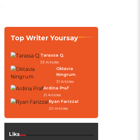
Top Writer Yoursay
Tarassa Q.
33 Articles
Oktavia
Ningrum
31 Articles
Ardina Praf
21 Articles
Ryan Farizzal
20 Articles
Liks