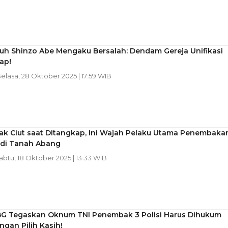
h Shinzo Abe Mengaku Bersalah: Dendam Gereja Unifikasi
ap!
Selasa, 28 Oktober 2025 | 17:59 WIB
k Ciut saat Ditangkap, Ini Wajah Pelaku Utama Penembaka
di Tanah Abang
Sabtu, 18 Oktober 2025 | 13:33 WIB
G Tegaskan Oknum TNI Penembak 3 Polisi Harus Dihukum
angan Pilih Kasih!