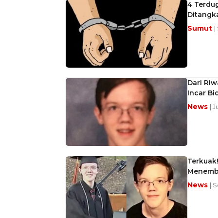
4 Terdu
Ditangk
Sumut
|
Dari Riw
Incar B
News
| 
Terkuak
Menemba
News
| S