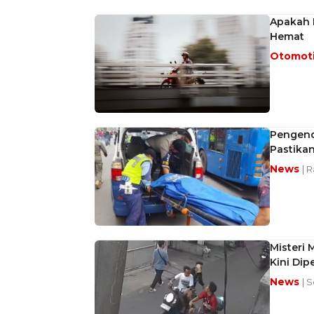
Apakah N
Hemat
Otomot
Pengenda
Pastika
News
| 
Misteri 
Kini Dip
News
| S