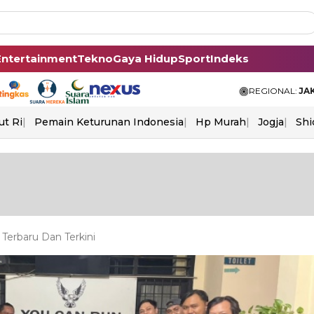
Entertainment
Tekno
Gaya Hidup
Sport
Indeks
REGIONAL:
JA
ut Ri
Pemain Keturunan Indonesia
Hp Murah
Jogja
Shi
erbaru Dan Terkini