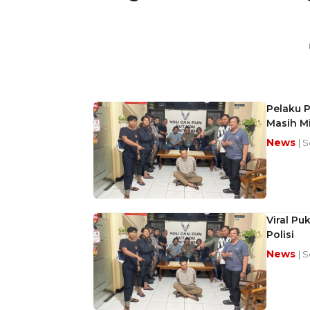
Pelaku P
Masih Mi
News
| 
Viral Pu
Polisi
News
| 