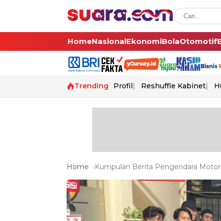
Home
Nasional
Ekonomi
Bola
Otomotif
Trending
Profil
Reshuffle Kabinet
H
Home
Kumpulan Berita Pengendara Motor T