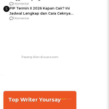
Usai Jadi Brigjen
1 Komentar
PIP Termin II 2026 Kapan Cair? Ini
5
Jadwal Lengkap dan Cara Ceknya
agar Dana Tidak Hangus!
1 Komentar
Top Writer Yoursay