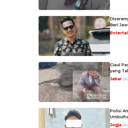
Diseremp
Beri Ja
Enterta
Ciaul Pa
yang Ta
Jabar
| K
Polisi 
Umbulha
Jogja
| K