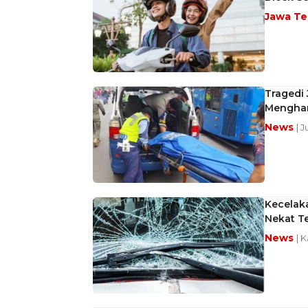
Jawa T
Tragedi 
Menghan
News
| 
Kecelak
Nekat T
News
| 