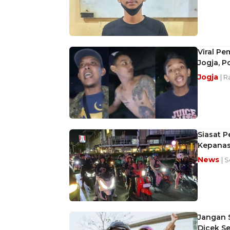
Viral Pe
Jogja, P
Jogja
| R
Siasat 
Kepanas
News
| 
Jangan S
Dicek S