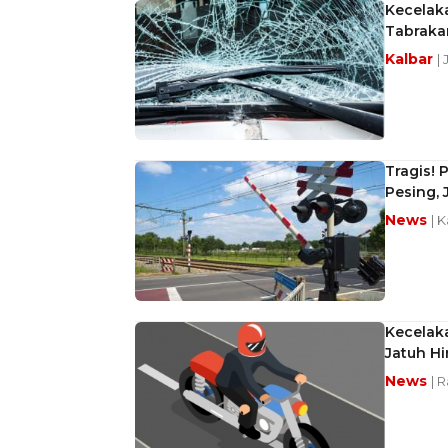
Kecelak
Tabraka
Kalbar
|
Tragis! 
Pesing, 
News
| 
Kecelak
Jatuh H
News
| 