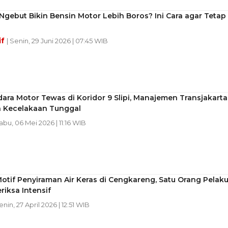
gebut Bikin Bensin Motor Lebih Boros? Ini Cara agar Tetap
if
| Senin, 29 Juni 2026 | 07:45 WIB
ra Motor Tewas di Koridor 9 Slipi, Manajemen Transjakarta
n Kecelakaan Tunggal
Rabu, 06 Mei 2026 | 11:16 WIB
Motif Penyiraman Air Keras di Cengkareng, Satu Orang Pelak
eriksa Intensif
enin, 27 April 2026 | 12:51 WIB