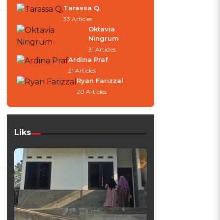
Tarassa Q.
33 Articles
Oktavia
Ningrum
31 Articles
Ardina Praf
21 Articles
Ryan Farizzal
20 Articles
Liks
u