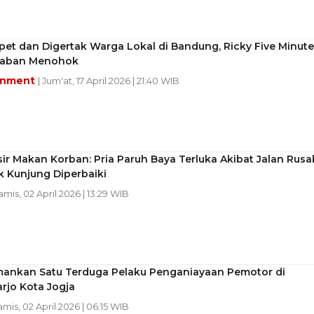
et dan Digertak Warga Lokal di Bandung, Ricky Five Minute
waban Menohok
inment
| Jum'at, 17 April 2026 | 21:40 WIB
sir Makan Korban: Pria Paruh Baya Terluka Akibat Jalan Rusa
k Kunjung Diperbaiki
amis, 02 April 2026 | 13:29 WIB
Amankan Satu Terduga Pelaku Penganiayaan Pemotor di
rjo Kota Jogja
amis, 02 April 2026 | 06:15 WIB