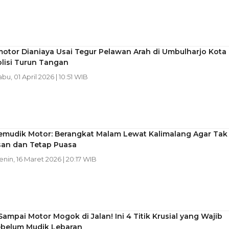
motor Dianiaya Usai Tegur Pelawan Arah di Umbulharjo Kota
olisi Turun Tangan
abu, 01 April 2026 | 10:51 WIB
Pemudik Motor: Berangkat Malam Lewat Kalimalang Agar Tak
an dan Tetap Puasa
Senin, 16 Maret 2026 | 20:17 WIB
ampai Motor Mogok di Jalan! Ini 4 Titik Krusial yang Wajib
ebelum Mudik Lebaran