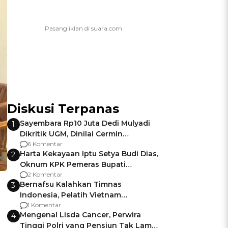
Diskusi Terpanas
Sayembara Rp10 Juta Dedi Mulyadi
1
Dikritik UGM, Dinilai Cermin
Gagalnya Negara Jamin Keamanan
6 Komentar
Harta Kekayaan Iptu Setya Budi Dias,
2
Oknum KPK Pemeras Bupati
Pemalang
2 Komentar
Bernafsu Kalahkan Timnas
3
Indonesia, Pelatih Vietnam
Berencana Pakai Jimat di Pakansari
1 Komentar
Mengenal Lisda Cancer, Perwira
4
Tinggi Polri yang Pensiun Tak Lama