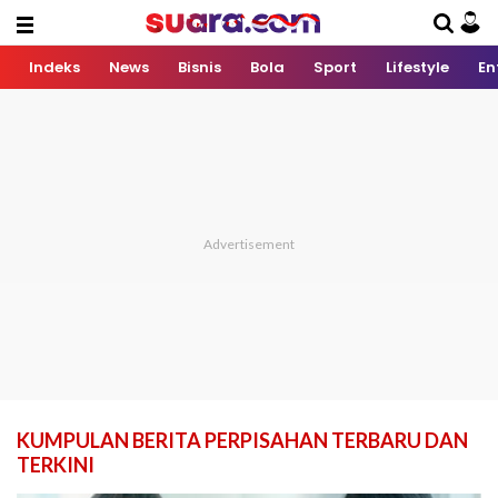
Indeks
News
Bisnis
Bola
Sport
Lifestyle
En
KUMPULAN BERITA PERPISAHAN TERBARU DAN
TERKINI