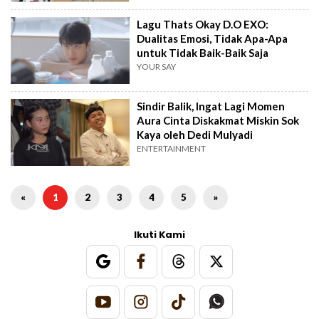
Lagu Thats Okay D.O EXO:
Dualitas Emosi, Tidak Apa-Apa
untuk Tidak Baik-Baik Saja
YOUR SAY
Sindir Balik, Ingat Lagi Momen
Aura Cinta Diskakmat Miskin Sok
Kaya oleh Dedi Mulyadi
ENTERTAINMENT
«
1
2
3
4
5
»
Ikuti Kami