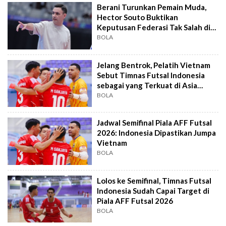
Berani Turunkan Pemain Muda,
Hector Souto Buktikan
Keputusan Federasi Tak Salah di
Piala AFF Futsal
BOLA
Jelang Bentrok, Pelatih Vietnam
Sebut Timnas Futsal Indonesia
sebagai yang Terkuat di Asia
Tenggara
BOLA
Jadwal Semifinal Piala AFF Futsal
2026: Indonesia Dipastikan Jumpa
Vietnam
BOLA
Lolos ke Semifinal, Timnas Futsal
Indonesia Sudah Capai Target di
Piala AFF Futsal 2026
BOLA