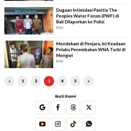
Dugaan Intimidasi Panitia The
Peoples Water Forum (PWF) di
Bali Dilaporkan ke Polisi
BALI
Mendekam di Penjara, Ini Keadaan
Pelaku Penembakan WNA Turki di
Mengwi
BALI
«
1
2
3
4
5
»
Ikuti Kami