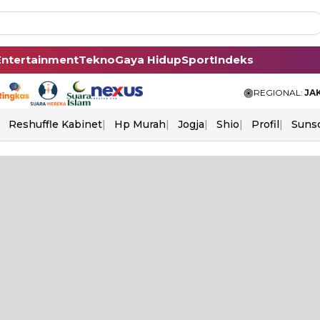
Entertainment
Tekno
Gaya Hidup
Sport
Indeks
REGIONAL:
JA
Reshuffle Kabinet
Hp Murah
Jogja
Shio
Profil
Suns