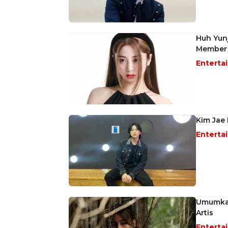
Huh Yunj
Member
Enterta
Kim Jae 
Enterta
Umumkan
Artis
Enterta