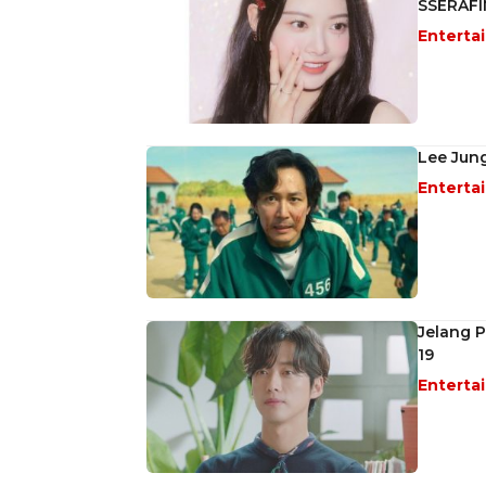
SSERAF
Enterta
Lee Jung
Enterta
Jelang 
19
Enterta