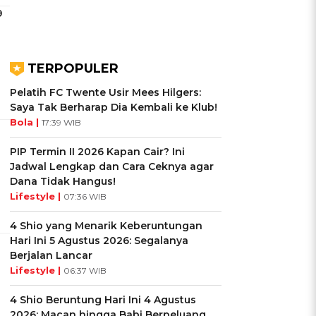
9
TERPOPULER
Pelatih FC Twente Usir Mees Hilgers:
Saya Tak Berharap Dia Kembali ke Klub!
Bola |
17:39 WIB
PIP Termin II 2026 Kapan Cair? Ini
Jadwal Lengkap dan Cara Ceknya agar
Dana Tidak Hangus!
Lifestyle |
07:36 WIB
4 Shio yang Menarik Keberuntungan
Hari Ini 5 Agustus 2026: Segalanya
Berjalan Lancar
Lifestyle |
06:37 WIB
4 Shio Beruntung Hari Ini 4 Agustus
2026: Macan hingga Babi Berpeluang