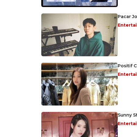
Pacar Jo
Enterta
Positif 
Enterta
Sunny S
Enterta