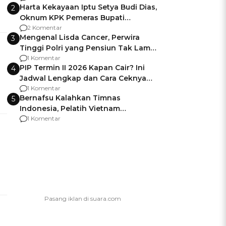
Harta Kekayaan Iptu Setya Budi Dias,
2
Oknum KPK Pemeras Bupati
Pemalang
2 Komentar
Mengenal Lisda Cancer, Perwira
3
Tinggi Polri yang Pensiun Tak Lama
Usai Jadi Brigjen
1 Komentar
PIP Termin II 2026 Kapan Cair? Ini
4
Jadwal Lengkap dan Cara Ceknya
agar Dana Tidak Hangus!
1 Komentar
Bernafsu Kalahkan Timnas
5
Indonesia, Pelatih Vietnam
Berencana Pakai Jimat di Pakansari
1 Komentar