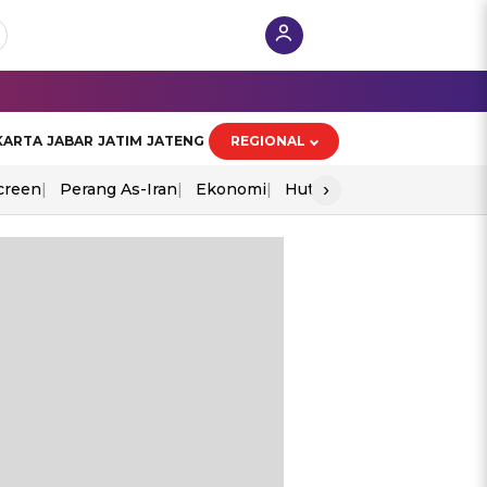
KARTA
JABAR
JATIM
JATENG
REGIONAL
›
creen
Perang As-Iran
Ekonomi
Hut Ri