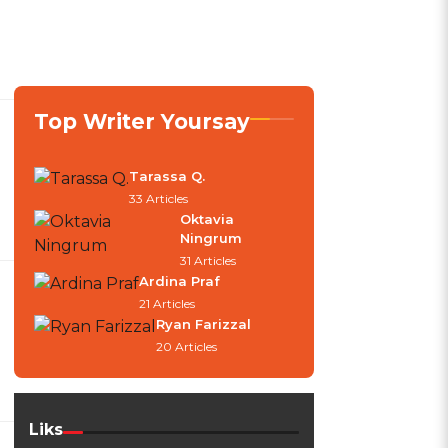
Top Writer Yoursay
Tarassa Q.
33 Articles
Oktavia
Ningrum
31 Articles
Ardina Praf
21 Articles
Ryan Farizzal
20 Articles
Liks