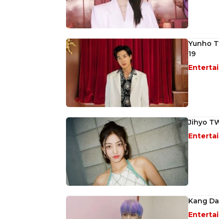
Yunho T
19
Enterta
Jihyo TW
Enterta
Kang Dan
Enterta