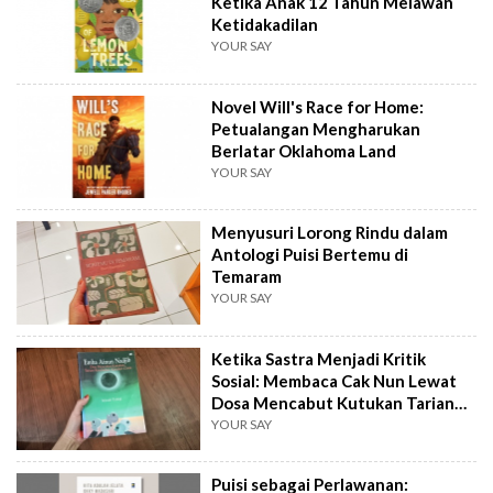
Ketika Anak 12 Tahun Melawan
Ketidakadilan
YOUR SAY
Novel Will's Race for Home:
Petualangan Mengharukan
Berlatar Oklahoma Land
YOUR SAY
Menyusuri Lorong Rindu dalam
Antologi Puisi Bertemu di
Temaram
YOUR SAY
Ketika Sastra Menjadi Kritik
Sosial: Membaca Cak Nun Lewat
Dosa Mencabut Kutukan Tarian
Rembulan
YOUR SAY
Puisi sebagai Perlawanan: