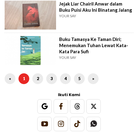
Jejak Liar Chairil Anwar dalam
Buku Puisi Aku Ini Binatang Jalang
YOUR SAY
Buku Tamasya Ke Taman Diri;
Menemukan Tuhan Lewat Kata-
Kata Para Sufi
YOUR SAY
«
1
2
3
4
5
»
Ikuti Kami