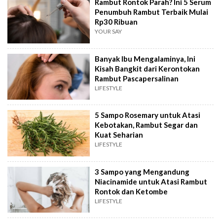
Rambut Rontok Parah? Ini 5 Serum
Penumbuh Rambut Terbaik Mulai
Rp30 Ribuan
YOUR SAY
Banyak Ibu Mengalaminya, Ini
Kisah Bangkit dari Kerontokan
Rambut Pascapersalinan
LIFESTYLE
5 Sampo Rosemary untuk Atasi
Kebotakan, Rambut Segar dan
Kuat Seharian
LIFESTYLE
3 Sampo yang Mengandung
Niacinamide untuk Atasi Rambut
Rontok dan Ketombe
LIFESTYLE