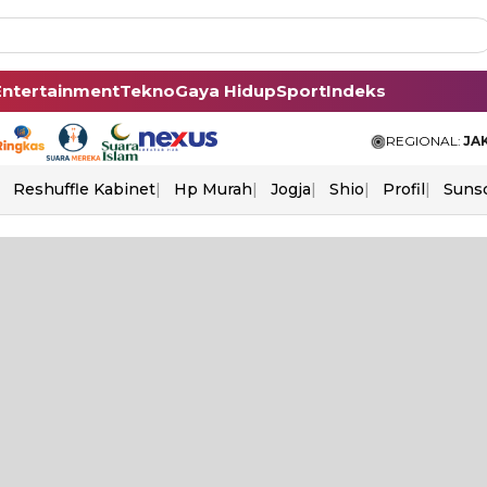
Entertainment
Tekno
Gaya Hidup
Sport
Indeks
REGIONAL:
JA
Reshuffle Kabinet
Hp Murah
Jogja
Shio
Profil
Suns