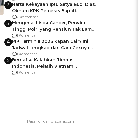
Harta Kekayaan Iptu Setya Budi Dias,
2
Oknum KPK Pemeras Bupati
Pemalang
2 Komentar
Mengenal Lisda Cancer, Perwira
3
Tinggi Polri yang Pensiun Tak Lama
Usai Jadi Brigjen
1 Komentar
PIP Termin II 2026 Kapan Cair? Ini
4
Jadwal Lengkap dan Cara Ceknya
agar Dana Tidak Hangus!
1 Komentar
Bernafsu Kalahkan Timnas
5
Indonesia, Pelatih Vietnam
Berencana Pakai Jimat di Pakansari
1 Komentar