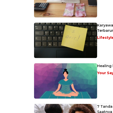
Karyawa
Terbarun
Lifestyl
Healing
Your Sa
7 Tanda
Saatnya 