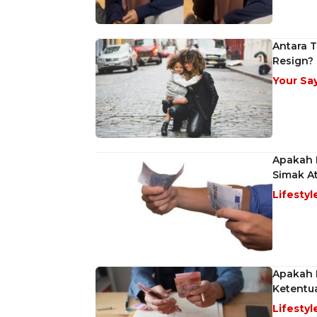
Antara T
Resign?
Your Sa
Apakah 
Simak A
Lifestyl
Apakah 
Ketentu
Lifestyl