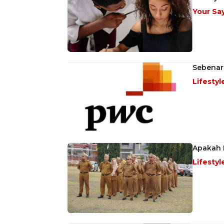
Your Sa
Sebenar
Lifestyl
Apakah 
Lifestyl