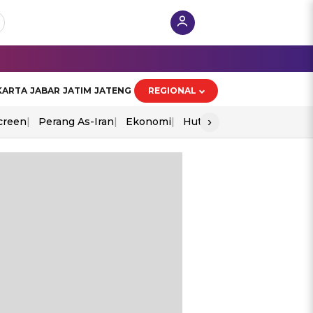
KARTA
JABAR
JATIM
JATENG
REGIONAL
›
creen
Perang As-Iran
Ekonomi
Hut Ri