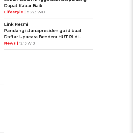
Dapat Kabar Baik
Lifestyle |
06:23 WIB
Link Resmi
Pandang.istanapresiden.go.id buat
Daftar Upacara Bendera HUT RI di
Istana Negara
News |
12:13 WIB