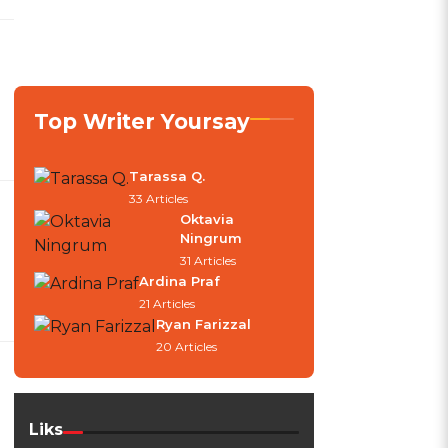
Top Writer Yoursay
Tarassa Q.
33 Articles
Oktavia
Ningrum
31 Articles
Ardina Praf
21 Articles
Ryan Farizzal
20 Articles
Liks