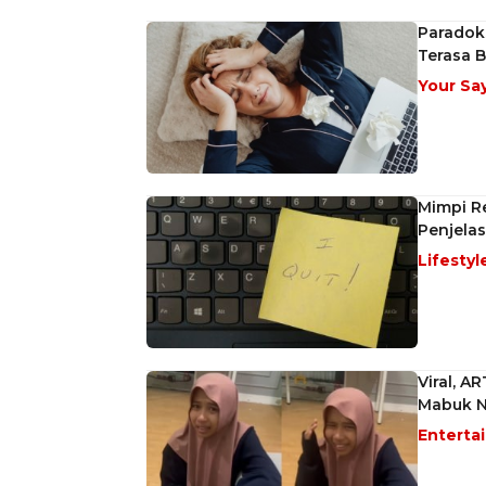
Paradoks
Terasa B
Your Sa
Mimpi Re
Penjela
Lifestyl
Viral, A
Mabuk N
Enterta