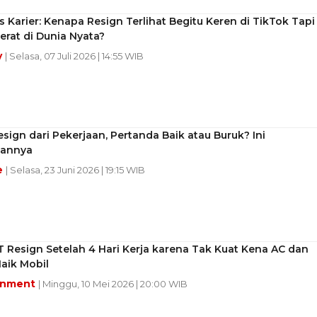
 Karier: Kenapa Resign Terlihat Begitu Keren di TikTok Tapi
erat di Dunia Nyata?
y
| Selasa, 07 Juli 2026 | 14:55 WIB
sign dari Pekerjaan, Pertanda Baik atau Buruk? Ini
sannya
e
| Selasa, 23 Juni 2026 | 19:15 WIB
RT Resign Setelah 4 Hari Kerja karena Tak Kuat Kena AC dan
aik Mobil
inment
| Minggu, 10 Mei 2026 | 20:00 WIB