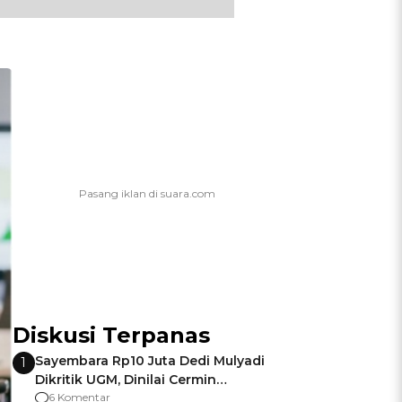
Diskusi Terpanas
Sayembara Rp10 Juta Dedi Mulyadi
1
Dikritik UGM, Dinilai Cermin
Gagalnya Negara Jamin Keamanan
6 Komentar