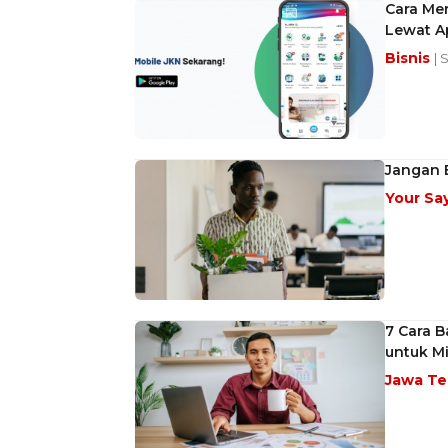
Cara Men
Lewat Ap
Bisnis
| 
Jangan B
Your Sa
7 Cara B
untuk Mi
Jawa T