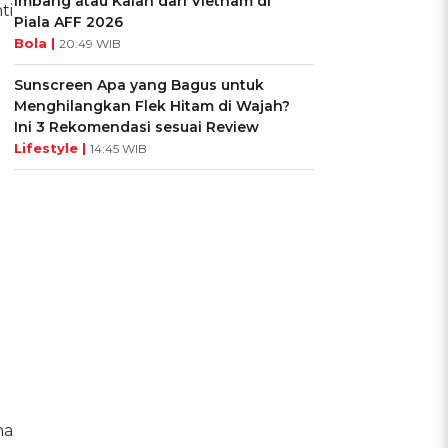
Imbang atau Kalah dari Vietnam di
ti
Piala AFF 2026
Bola |
20:49 WIB
Sunscreen Apa yang Bagus untuk
Menghilangkan Flek Hitam di Wajah?
Ini 3 Rekomendasi sesuai Review
Lifestyle |
14:45 WIB
na