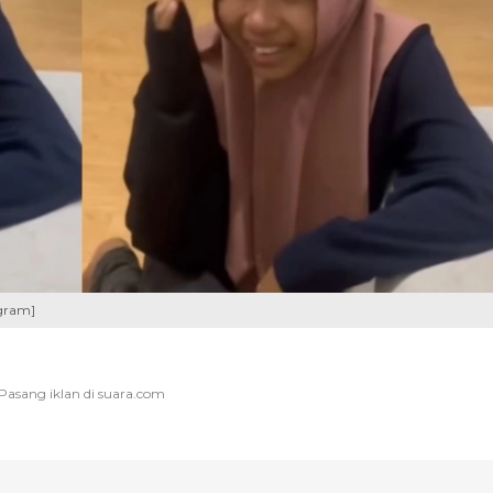
agram]