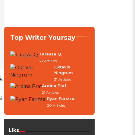
Top Writer Yoursay
Tarassa Q.
33 Articles
Oktavia
Ningrum
ia
31 Articles
Ardina Praf
21 Articles
i
Ryan Farizzal
20 Articles
Liks