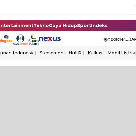
Entertainment
Tekno
Gaya Hidup
Sport
Indeks
REGIONAL:
JA
unan Indonesia
Sunscreen
Hut Ri
Kulkas
Mobil Listrik