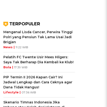
TERPOPULER
Mengenal Lisda Cancer, Perwira Tinggi
Polri yang Pensiun Tak Lama Usai Jadi
Brigjen
News |
11:22 WIB
Pelatih FC Twente Usir Mees Hilgers:
Saya Tak Berharap Dia Kembali ke Klub!
Bola |
17:39 WIB
PIP Termin II 2026 Kapan Cair? Ini
Jadwal Lengkap dan Cara Ceknya agar
Dana Tidak Hangus!
Lifestyle |
07:36 WIB
Skenario Timnas Indonesia Jika