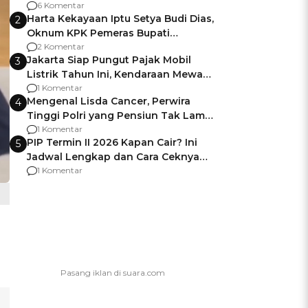
Gagalnya Negara Jamin Keamanan
6 Komentar
Harta Kekayaan Iptu Setya Budi Dias,
2
Oknum KPK Pemeras Bupati
Pemalang
2 Komentar
Jakarta Siap Pungut Pajak Mobil
3
Listrik Tahun Ini, Kendaraan Mewah
Kena hingga 75% PKB
1 Komentar
Mengenal Lisda Cancer, Perwira
4
Tinggi Polri yang Pensiun Tak Lama
Usai Jadi Brigjen
1 Komentar
PIP Termin II 2026 Kapan Cair? Ini
5
Jadwal Lengkap dan Cara Ceknya
agar Dana Tidak Hangus!
1 Komentar