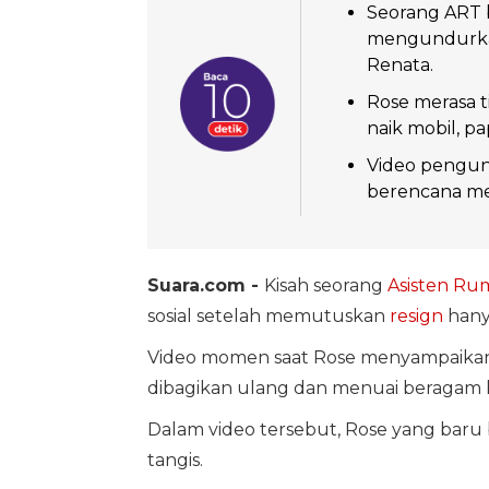
Seorang ART 
mengundurkan 
Renata.
Rose merasa t
naik mobil, pa
Video pengundu
berencana me
Suara.com -
Kisah seorang
Asisten Ru
sosial setelah memutuskan
resign
hanya
Video momen saat Rose menyampaikan 
dibagikan ulang dan menuai beragam k
Dalam video tersebut, Rose yang baru
tangis.