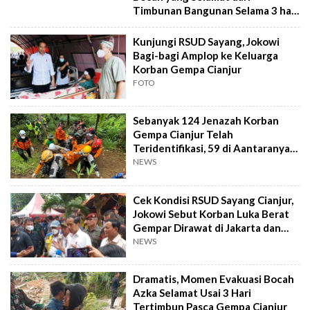
Timbunan Bangunan Selama 3 hari
Paca Gempa Cianjur
Kunjungi RSUD Sayang, Jokowi
Bagi-bagi Amplop ke Keluarga
Korban Gempa Cianjur
FOTO
Sebanyak 124 Jenazah Korban
Gempa Cianjur Telah
Teridentifikasi, 59 di Aantaranya
Anak-anak
NEWS
Cek Kondisi RSUD Sayang Cianjur,
Jokowi Sebut Korban Luka Berat
Gempar Dirawat di Jakarta dan
Bandung
NEWS
Dramatis, Momen Evakuasi Bocah
Azka Selamat Usai 3 Hari
Tertimbun Pasca Gempa Cianjur