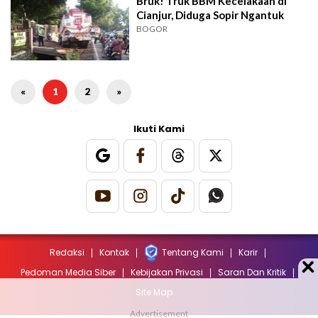
Bruk! Truk BBM Kecelakaan di
Cianjur, Diduga Sopir Ngantuk
BOGOR
«
1
2
»
Ikuti Kami
Redaksi
Kontak
Tentang Kami
Karir
Pedoman Media Siber
Kebijakan Privasi
Saran Dan Kritik
Site Map