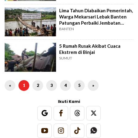
Lima Tahun Diabaikan Pemerintah,
Warga Mekarsari Lebak Banten
Patungan Perbaiki Jembatan
Rusak
BANTEN
5 Rumah Rusak Akibat Cuaca
Ekstrem di Binjai
SUMUT
«
1
2
3
4
5
»
Ikuti Kami