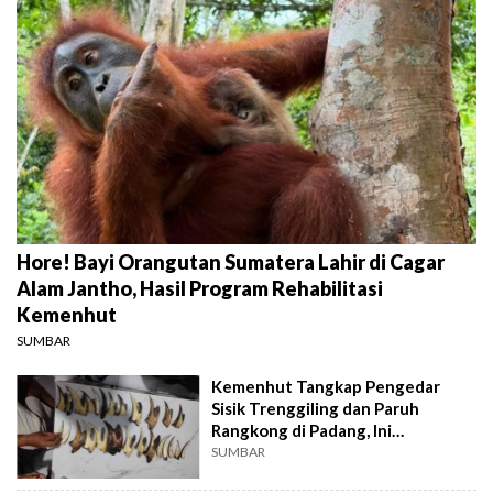
Hore! Bayi Orangutan Sumatera Lahir di Cagar
Alam Jantho, Hasil Program Rehabilitasi
Kemenhut
SUMBAR
Kemenhut Tangkap Pengedar
Sisik Trenggiling dan Paruh
Rangkong di Padang, Ini
Kronologinya
SUMBAR