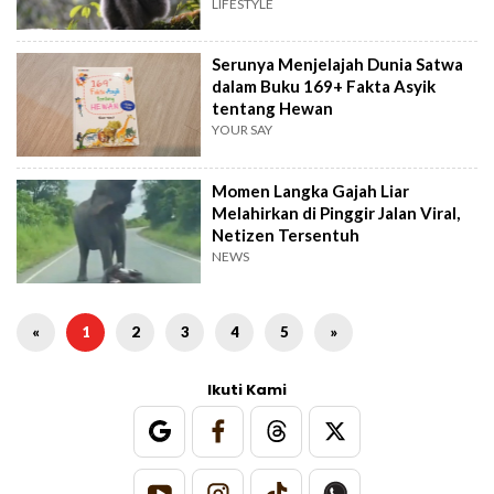
LIFESTYLE
Serunya Menjelajah Dunia Satwa
dalam Buku 169+ Fakta Asyik
tentang Hewan
YOUR SAY
Momen Langka Gajah Liar
Melahirkan di Pinggir Jalan Viral,
Netizen Tersentuh
NEWS
«
1
2
3
4
5
»
Ikuti Kami