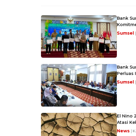
Bank Sum
Komitme
Sumsel
Bank Su
Perluas 
Sumsel
El Nino 
Atasi Ke
News
| 