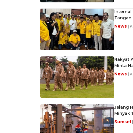
Interna
Tangan
News
| 
Rakyat 
Minta Na
News
| 
Jelang 
Minyak 
Sumsel