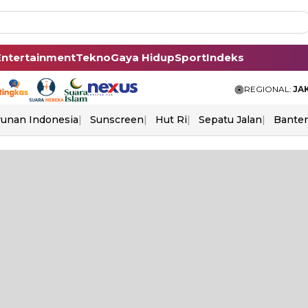
Entertainment
Tekno
Gaya Hidup
Sport
Indeks
REGIONAL:
JA
unan Indonesia
Sunscreen
Hut Ri
Sepatu Jalan
Bante