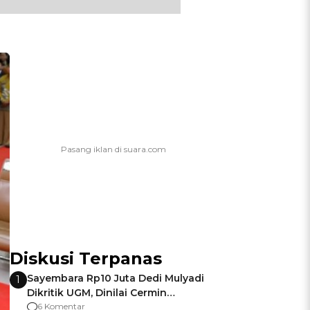
Diskusi Terpanas
Sayembara Rp10 Juta Dedi Mulyadi
1
Dikritik UGM, Dinilai Cermin
Gagalnya Negara Jamin Keamanan
6 Komentar