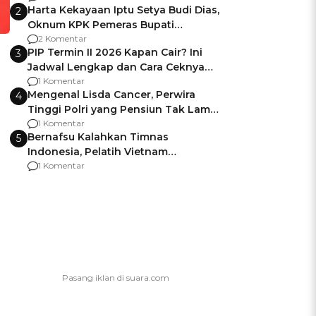
Harta Kekayaan Iptu Setya Budi Dias,
2
Oknum KPK Pemeras Bupati
Pemalang
2 Komentar
PIP Termin II 2026 Kapan Cair? Ini
3
Jadwal Lengkap dan Cara Ceknya
agar Dana Tidak Hangus!
1 Komentar
Mengenal Lisda Cancer, Perwira
4
Tinggi Polri yang Pensiun Tak Lama
Usai Jadi Brigjen
1 Komentar
Bernafsu Kalahkan Timnas
5
Indonesia, Pelatih Vietnam
Berencana Pakai Jimat di Pakansari
1 Komentar