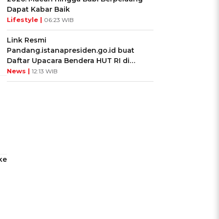
Dapat Kabar Baik
Lifestyle |
06:23 WIB
Link Resmi
Pandang.istanapresiden.go.id buat
Daftar Upacara Bendera HUT RI di
Istana Negara
News |
12:13 WIB
ke