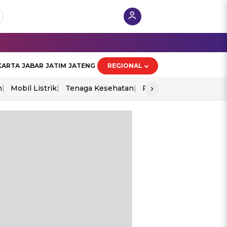
KARTA
JABAR
JATIM
JATENG
REGIONAL
›
n
Mobil Listrik
Tenaga Kesehatan
Perang As-Iran
Ekon