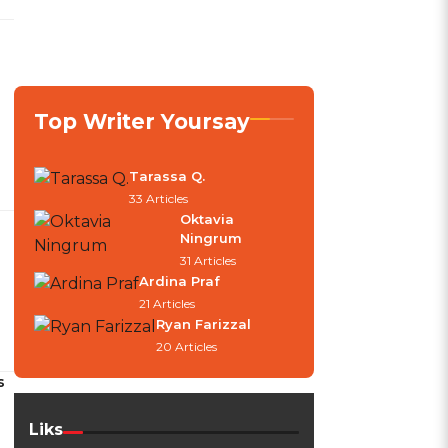
Top Writer Yoursay
Tarassa Q.
33 Articles
Oktavia
Ningrum
31 Articles
Ardina Praf
21 Articles
Ryan Farizzal
20 Articles
s
Liks