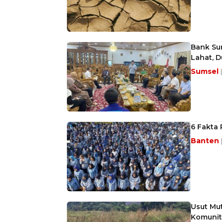
Bank Su
Lahat, 
Sumsel
6 Fakta
Banten
Usut Mut
Komunit