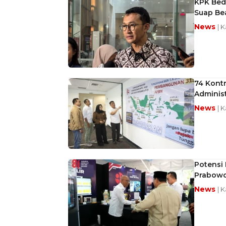
KPK Beda
Suap Be
News
| 
74 Kont
Administ
News
| 
Potensi 
Prabow
News
| 