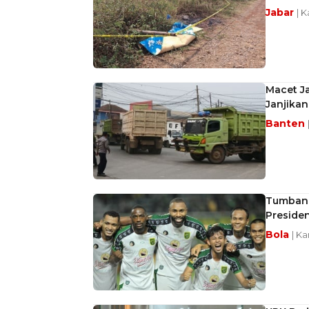
Jabar
| 
Macet Ja
Janjikan
Banten
Tumbang
Preside
Bola
| K