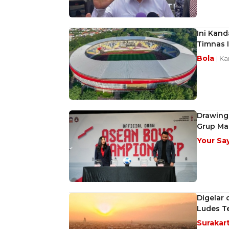
Ini Kan
Timnas 
Bola
| K
Drawing 
Grup Ma
Your Sa
Digelar 
Ludes Te
Surakar