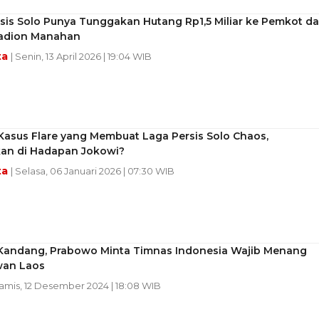
sis Solo Punya Tunggakan Hutang Rp1,5 Miliar ke Pemkot da
adion Manahan
ta
| Senin, 13 April 2026 | 19:04 WIB
Kasus Flare yang Membuat Laga Persis Solo Chaos,
kan di Hadapan Jokowi?
ta
| Selasa, 06 Januari 2026 | 07:30 WIB
 Kandang, Prabowo Minta Timnas Indonesia Wajib Menang
wan Laos
Kamis, 12 Desember 2024 | 18:08 WIB