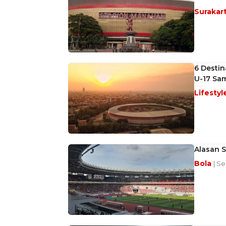
Surakar
6 Destin
U-17 Sam
Lifestyl
Alasan 
Bola
| S