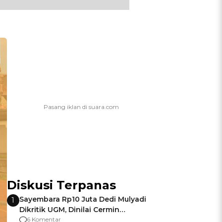
Diskusi Terpanas
Sayembara Rp10 Juta Dedi Mulyadi
1
Dikritik UGM, Dinilai Cermin
Gagalnya Negara Jamin Keamanan
6 Komentar