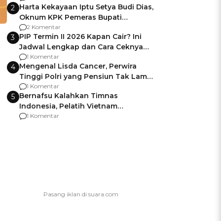
Harta Kekayaan Iptu Setya Budi Dias,
2
Oknum KPK Pemeras Bupati
Pemalang
2 Komentar
PIP Termin II 2026 Kapan Cair? Ini
3
Jadwal Lengkap dan Cara Ceknya
agar Dana Tidak Hangus!
1 Komentar
Mengenal Lisda Cancer, Perwira
4
Tinggi Polri yang Pensiun Tak Lama
Usai Jadi Brigjen
1 Komentar
Bernafsu Kalahkan Timnas
5
Indonesia, Pelatih Vietnam
Berencana Pakai Jimat di Pakansari
1 Komentar