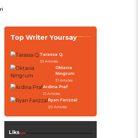
ri
Top Writer Yoursay
Tarassa Q.
33 Articles
Oktavia
Ningrum
31 Articles
Ardina Praf
21 Articles
Ryan Farizzal
20 Articles
Liks