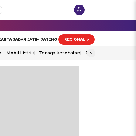
KARTA
JABAR
JATIM
JATENG
REGIONAL
›
n
Mobil Listrik
Tenaga Kesehatan
Piala Aff 2026
Ekono