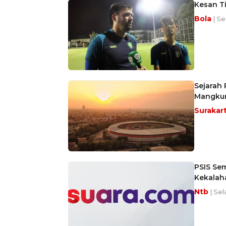
Kesan Ti
Bola
| S
Sejarah
Mangkun
Surakar
PSIS Se
Kekalah
Ntb
| Se