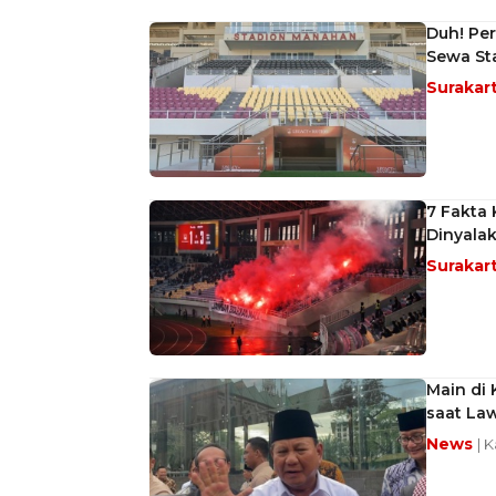
Duh! Per
Sewa St
Surakar
7 Fakta 
Dinyala
Surakar
Main di
saat La
News
| 