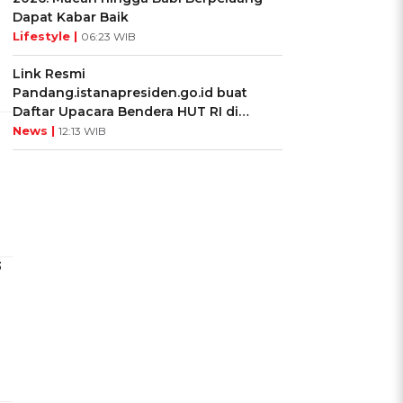
Dapat Kabar Baik
Lifestyle |
06:23 WIB
Link Resmi
Pandang.istanapresiden.go.id buat
Daftar Upacara Bendera HUT RI di
Istana Negara
News |
12:13 WIB
3