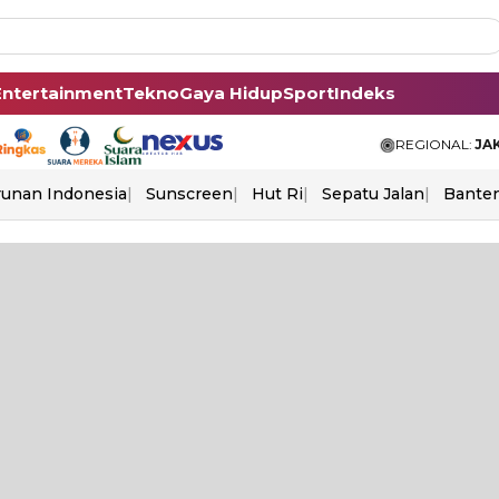
Entertainment
Tekno
Gaya Hidup
Sport
Indeks
REGIONAL:
JA
unan Indonesia
Sunscreen
Hut Ri
Sepatu Jalan
Bante