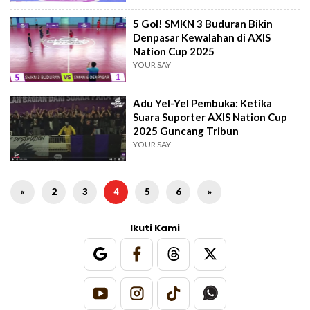
5 Gol! SMKN 3 Buduran Bikin
Denpasar Kewalahan di AXIS
Nation Cup 2025
YOUR SAY
Adu Yel-Yel Pembuka: Ketika
Suara Suporter AXIS Nation Cup
2025 Guncang Tribun
YOUR SAY
«
2
3
4
5
6
»
Ikuti Kami