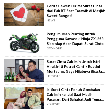
Cerita Cewek Terima Surat Cinta
dari Pak RT Saat Tarawih di Masjid:
Sweet Banget!
NEWS
Pengumuman Penting untuk
Pengguna Kawasaki Ninja ZX-25R,
Siap-siap Akan Dapat 'Surat Cinta'
OTOMOTIF
Surat Cinta Cak Imin Untuk Istri
Viral, Ini 5 Potret Cantik Rustini
Murtadho: Gaya Hijabnya Bisa Jadi
Inspirasi
LIFESTYLE
Isi Surat Cinta Penuh Gombalan
Cak Imin ke Istri Saat Masih
Pacaran: Dari Sahabat Jadi Teman
Hidup
YOUR SAY