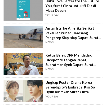
Buku Love Letter for the Future
You, Surat Cinta untuk Si Dia di
Masa Depan
YOUR SAY
Antar Istri ke Amerika Serikat
Pakai Jet Pribadi, Kaesang
Pangarep Siap-siap Dapat 'Surat
Cinta' dari KPK
NEWS
Ketua Baleg DPR Mendadak
Dicopot di Tengah Rapat,
Supratman Syok Dapat 'Surat
Cinta' Gerindra: Waduh!
NEWS
Ungkap Poster Drama Korea
Serendipity's Embrace, Kim So
Hyun Kirimkan Surat Cinta
YOUR SAY