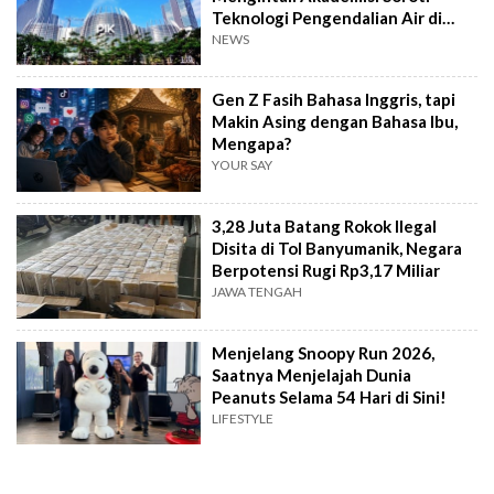
Teknologi Pengendalian Air di
PIK2
NEWS
Gen Z Fasih Bahasa Inggris, tapi
Makin Asing dengan Bahasa Ibu,
Mengapa?
YOUR SAY
3,28 Juta Batang Rokok Ilegal
Disita di Tol Banyumanik, Negara
Berpotensi Rugi Rp3,17 Miliar
JAWA TENGAH
Menjelang Snoopy Run 2026,
Saatnya Menjelajah Dunia
Peanuts Selama 54 Hari di Sini!
LIFESTYLE