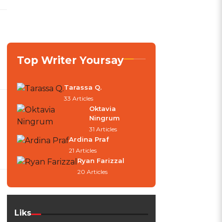
Top Writer Yoursay
Tarassa Q.
33 Articles
Oktavia
Ningrum
31 Articles
Ardina Praf
21 Articles
Ryan Farizzal
20 Articles
Liks