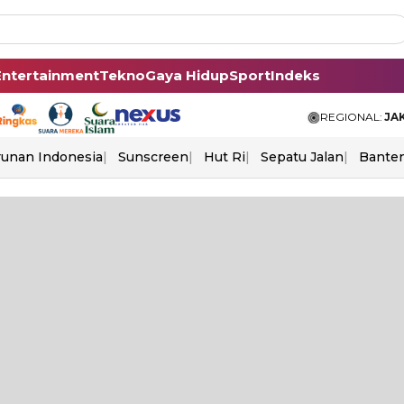
Entertainment
Tekno
Gaya Hidup
Sport
Indeks
REGIONAL:
JA
unan Indonesia
Sunscreen
Hut Ri
Sepatu Jalan
Bante