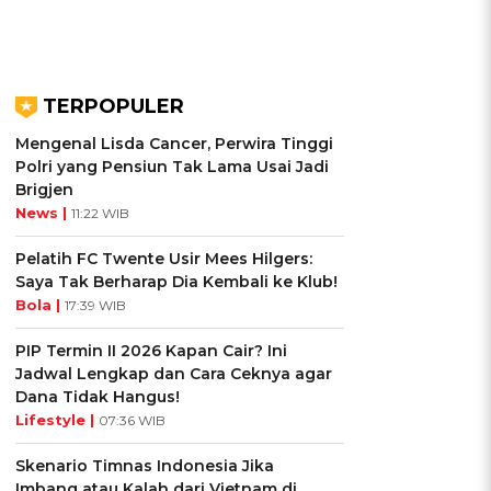
TERPOPULER
Mengenal Lisda Cancer, Perwira Tinggi
Polri yang Pensiun Tak Lama Usai Jadi
Brigjen
News |
11:22 WIB
Pelatih FC Twente Usir Mees Hilgers:
Saya Tak Berharap Dia Kembali ke Klub!
Bola |
17:39 WIB
PIP Termin II 2026 Kapan Cair? Ini
Jadwal Lengkap dan Cara Ceknya agar
Dana Tidak Hangus!
Lifestyle |
07:36 WIB
Skenario Timnas Indonesia Jika
Imbang atau Kalah dari Vietnam di