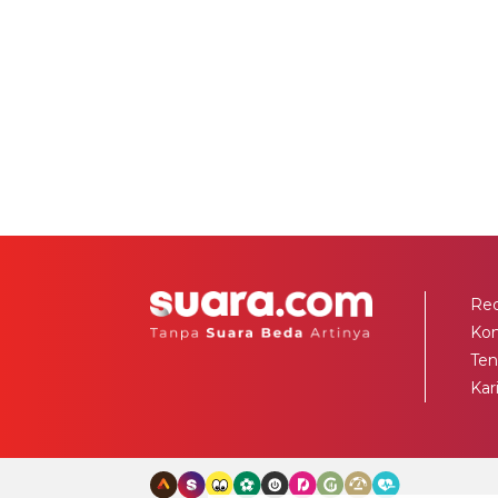
Red
Ko
Ten
Kar