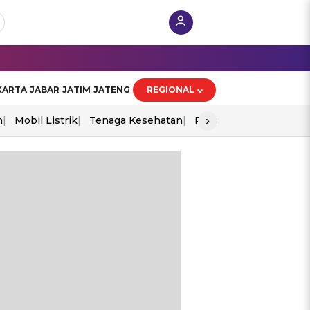
KARTA
JABAR
JATIM
JATENG
REGIONAL
›
n
Mobil Listrik
Tenaga Kesehatan
Piala Aff 2026
Ekono