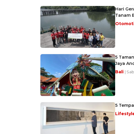
Hari Ge
Tanam B
Otomot
5 Taman 
Jaya An
Bali
| Sab
5 Tempa
Lifestyl