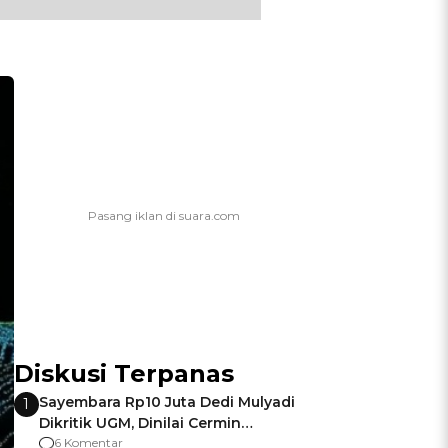
Diskusi Terpanas
Sayembara Rp10 Juta Dedi Mulyadi
1
Dikritik UGM, Dinilai Cermin
Gagalnya Negara Jamin Keamanan
6 Komentar