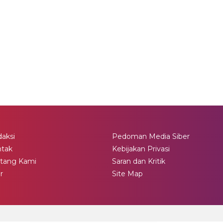
aksi
Pedoman Media Siber
ntak
Kebijakan Privasi
tang Kami
Saran dan Kritik
ir
Site Map