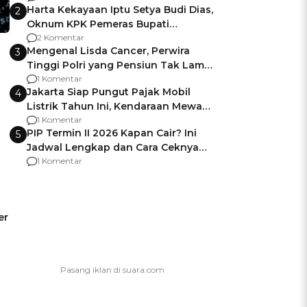
Harta Kekayaan Iptu Setya Budi Dias,
2
Oknum KPK Pemeras Bupati
Pemalang
2 Komentar
Mengenal Lisda Cancer, Perwira
3
Tinggi Polri yang Pensiun Tak Lama
Usai Jadi Brigjen
1 Komentar
Jakarta Siap Pungut Pajak Mobil
4
Listrik Tahun Ini, Kendaraan Mewah
Kena hingga 75% PKB
1 Komentar
PIP Termin II 2026 Kapan Cair? Ini
5
Jadwal Lengkap dan Cara Ceknya
agar Dana Tidak Hangus!
1 Komentar
er