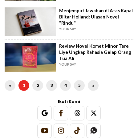
Menjemput Jawaban di Atas Kapal
Blitar Holland: Ulasan Novel
"Rindu"
YOUR SAY
Review Novel Komet Minor Tere
Liye Ungkap Rahasia Gelap Orang
Tua Ali
YOUR SAY
«
1
2
3
4
5
»
Ikuti Kami