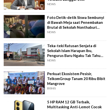
NEWS
Foto Detik-detik Siswa Sembunyi
di Bawah Meja saat Penembakan
Brutal di Sekolah Nonthaburi
Thailand
NEWS
Teka-teki Ratusan Senjata di
Sekolah Islam Harapan Ibu,
Pengurus Baru Ngaku Tak Tahu
Asal-usulnya
NEWS
Perkuat Ekosistem Pesisir,
TelkomGroup Tanam 20 Ribu Bibit
Mangrove
BISNIS
5 HP RAM 12 GB Terbaik,
Multitasking Anti-Lemot Cocok