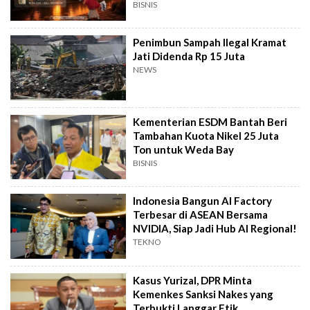
Digital
BISNIS
Penimbun Sampah Ilegal Kramat
Jati Didenda Rp 15 Juta
NEWS
Kementerian ESDM Bantah Beri
Tambahan Kuota Nikel 25 Juta
Ton untuk Weda Bay
BISNIS
Indonesia Bangun AI Factory
Terbesar di ASEAN Bersama
NVIDIA, Siap Jadi Hub AI Regional!
TEKNO
Kasus Yurizal, DPR Minta
Kemenkes Sanksi Nakes yang
Terbukti Langgar Etik