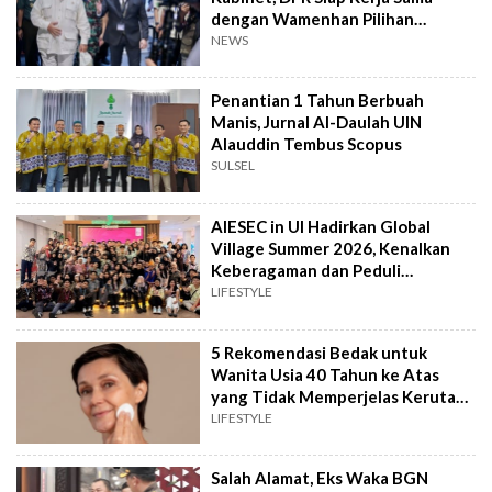
dengan Wamenhan Pilihan
Prabowo
NEWS
Penantian 1 Tahun Berbuah
Manis, Jurnal Al-Daulah UIN
Alauddin Tembus Scopus
SULSEL
AIESEC in UI Hadirkan Global
Village Summer 2026, Kenalkan
Keberagaman dan Peduli
Lingkungan
LIFESTYLE
5 Rekomendasi Bedak untuk
Wanita Usia 40 Tahun ke Atas
yang Tidak Memperjelas Kerutan
sesuai Review
LIFESTYLE
Salah Alamat, Eks Waka BGN