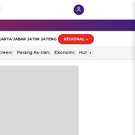
KARTA
JABAR
JATIM
JATENG
REGIONAL
›
creen
Perang As-Iran
Ekonomi
Hut Ri