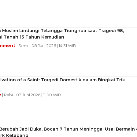
 Muslim Lindungi Tetangga Tionghoa saat Tragedi 98,
hi Tanah 13 Tahun Kemudian
inment
| Senin, 08 Juni 2026 | 14:31 WIB
lvation of a Saint: Tragedi Domestik dalam Bingkai Trik
y
| Rabu, 03 Juni 2026 | 11:00 WIB
Berubah Jadi Duka, Bocah 7 Tahun Meninggal Usai Bermain 
rk Ketapang