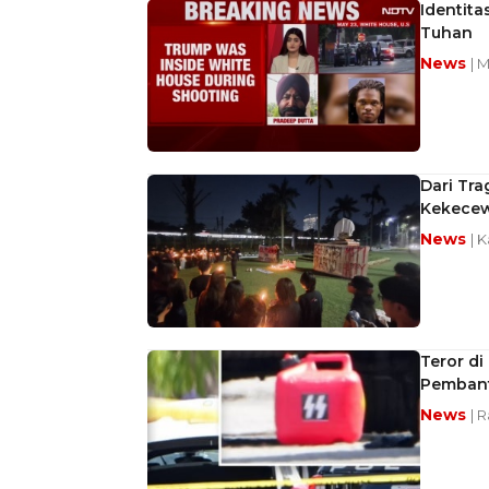
Identit
Tuhan
News
| 
Dari Tra
Kekecew
News
| 
Teror di
Pembant
News
| 