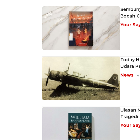
Sembuny
Bocah C
Your Sa
Today Hi
Udara P
News
| 
Ulasan N
Tragedi
Your Sa