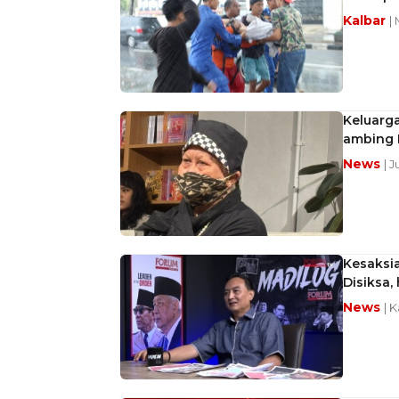
Kalbar
|
Keluarg
ambing 
News
| 
Kesaksia
Disiksa
News
| 