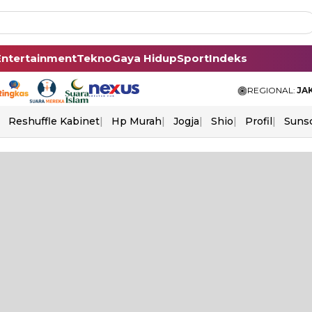
Entertainment
Tekno
Gaya Hidup
Sport
Indeks
REGIONAL:
JA
Reshuffle Kabinet
Hp Murah
Jogja
Shio
Profil
Suns