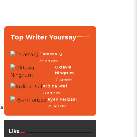
Top Writer Yoursay
Tarassa Q.
33 Articles
Oktavia
Ningrum
31 Articles
Ardina Praf
21 Articles
Ryan Farizzal
20 Articles
di
Liks