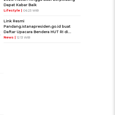
Dapat Kabar Baik
Lifestyle |
06:23 WIB
Link Resmi
Pandang.istanapresiden.go.id buat
Daftar Upacara Bendera HUT RI di
-
Istana Negara
News |
12:13 WIB