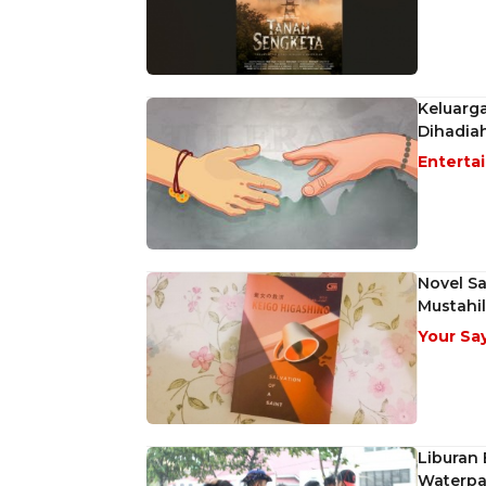
Keluarga
Dihadia
Enterta
Novel Sa
Mustahil
Your Sa
Liburan 
Waterpa