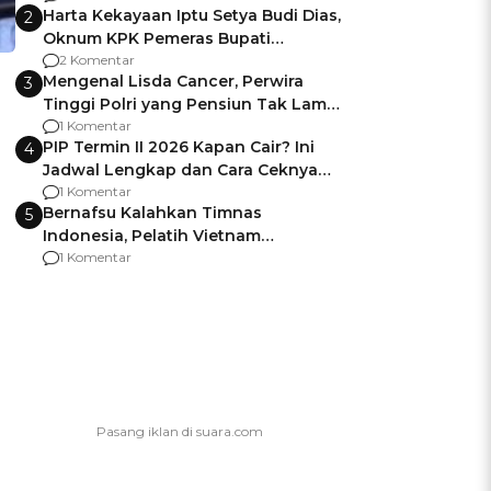
Harta Kekayaan Iptu Setya Budi Dias,
2
Oknum KPK Pemeras Bupati
Pemalang
2 Komentar
Mengenal Lisda Cancer, Perwira
3
Tinggi Polri yang Pensiun Tak Lama
Usai Jadi Brigjen
1 Komentar
PIP Termin II 2026 Kapan Cair? Ini
4
Jadwal Lengkap dan Cara Ceknya
agar Dana Tidak Hangus!
1 Komentar
Bernafsu Kalahkan Timnas
5
Indonesia, Pelatih Vietnam
Berencana Pakai Jimat di Pakansari
1 Komentar