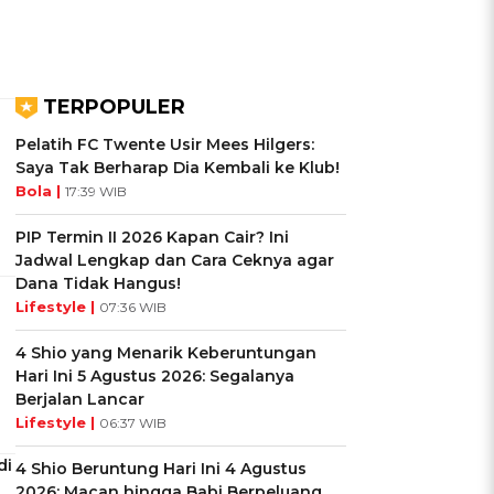
TERPOPULER
Pelatih FC Twente Usir Mees Hilgers:
Saya Tak Berharap Dia Kembali ke Klub!
Bola |
17:39 WIB
PIP Termin II 2026 Kapan Cair? Ini
Jadwal Lengkap dan Cara Ceknya agar
Dana Tidak Hangus!
Lifestyle |
07:36 WIB
4 Shio yang Menarik Keberuntungan
Hari Ini 5 Agustus 2026: Segalanya
Berjalan Lancar
Lifestyle |
06:37 WIB
di
4 Shio Beruntung Hari Ini 4 Agustus
2026: Macan hingga Babi Berpeluang