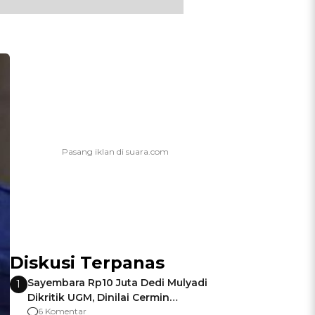
Diskusi Terpanas
Sayembara Rp10 Juta Dedi Mulyadi
1
Dikritik UGM, Dinilai Cermin
Gagalnya Negara Jamin Keamanan
6 Komentar