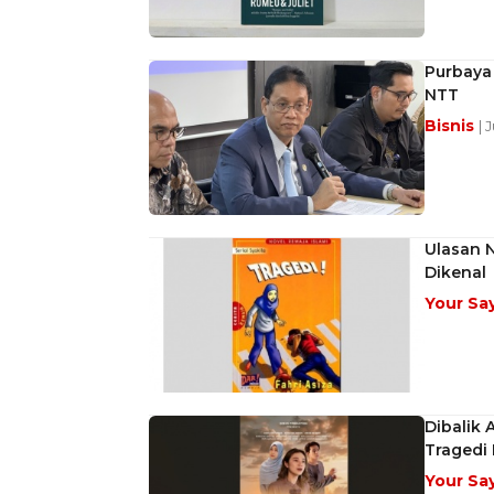
Purbaya
NTT
Bisnis
| 
Ulasan N
Dikenal
Your Sa
Dibalik 
Tragedi 
Your Sa