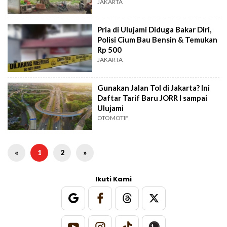
JAKARTA
Pria di Ulujami Diduga Bakar Diri,
Polisi Cium Bau Bensin & Temukan
Rp 500
JAKARTA
Gunakan Jalan Tol di Jakarta? Ini
Daftar Tarif Baru JORR I sampai
Ulujami
OTOMOTIF
«
1
2
»
Ikuti Kami