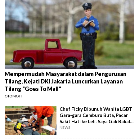
Mempermudah Masyarakat dalam Pengurusan
Tilang, Kejati DKI Jakarta Luncurkan Layanan
Tilang "Goes To Mall"
OTOMOTIF
Chef Ficky Dibunuh Wanita LGBT
Gara-gara Cemburu Buta, Pacar
Sakit Hati ke Leli: Saya Gak Bakal
Maafkan!
NEWS