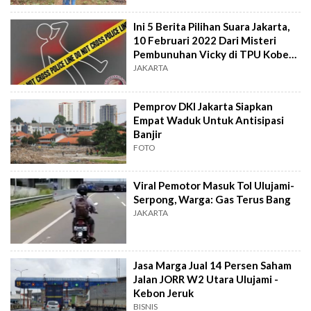
Ini 5 Berita Pilihan Suara Jakarta,
10 Februari 2022 Dari Misteri
Pembunuhan Vicky di TPU Kober
Hingga Guru Ngaji Cabul
JAKARTA
Pemprov DKI Jakarta Siapkan
Empat Waduk Untuk Antisipasi
Banjir
FOTO
Viral Pemotor Masuk Tol Ulujami-
Serpong, Warga: Gas Terus Bang
JAKARTA
Jasa Marga Jual 14 Persen Saham
Jalan JORR W2 Utara Ulujami -
Kebon Jeruk
BISNIS