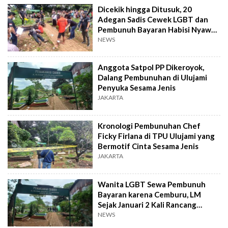
Dicekik hingga Ditusuk, 20
Adegan Sadis Cewek LGBT dan
Pembunuh Bayaran Habisi Nyawa
Ficky di Kuburan
NEWS
Anggota Satpol PP Dikeroyok,
Dalang Pembunuhan di Ulujami
Penyuka Sesama Jenis
JAKARTA
Kronologi Pembunuhan Chef
Ficky Firlana di TPU Ulujami yang
Bermotif Cinta Sesama Jenis
JAKARTA
Wanita LGBT Sewa Pembunuh
Bayaran karena Cemburu, LM
Sejak Januari 2 Kali Rancang
Pembunuhan Ficky Tapi Gagal
NEWS