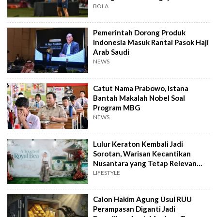
BOLA
Pemerintah Dorong Produk
Indonesia Masuk Rantai Pasok Haji
Arab Saudi
NEWS
Catut Nama Prabowo, Istana
Bantah Makalah Nobel Soal
Program MBG
NEWS
Lulur Keraton Kembali Jadi
Sorotan, Warisan Kecantikan
Nusantara yang Tetap Relevan
hingga Kini
LIFESTYLE
Calon Hakim Agung Usul RUU
Perampasan Diganti Jadi