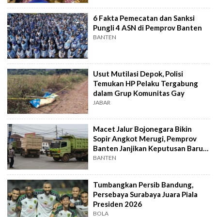
6 Fakta Pemecatan dan Sanksi
Pungli 4 ASN di Pemprov Banten
BANTEN
Usut Mutilasi Depok, Polisi
Temukan HP Pelaku Tergabung
dalam Grup Komunitas Gay
JABAR
Macet Jalur Bojonegara Bikin
Sopir Angkot Merugi, Pemprov
Banten Janjikan Keputusan Baru 4
Hari Lagi
BANTEN
Tumbangkan Persib Bandung,
Persebaya Surabaya Juara Piala
Presiden 2026
BOLA