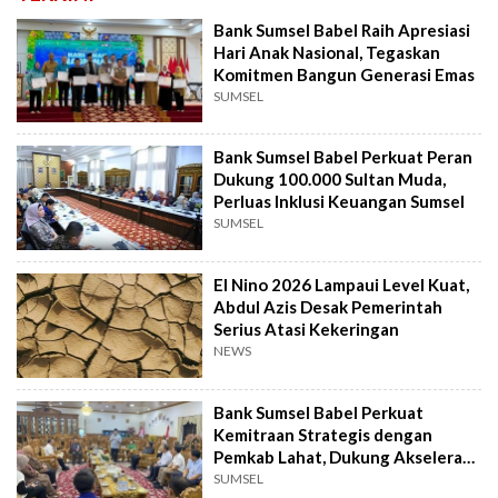
Bank Sumsel Babel Raih Apresiasi
Hari Anak Nasional, Tegaskan
Komitmen Bangun Generasi Emas
SUMSEL
Bank Sumsel Babel Perkuat Peran
Dukung 100.000 Sultan Muda,
Perluas Inklusi Keuangan Sumsel
SUMSEL
El Nino 2026 Lampaui Level Kuat,
Abdul Azis Desak Pemerintah
Serius Atasi Kekeringan
NEWS
Bank Sumsel Babel Perkuat
Kemitraan Strategis dengan
Pemkab Lahat, Dukung Akselerasi
Ekonomi Daerah
SUMSEL