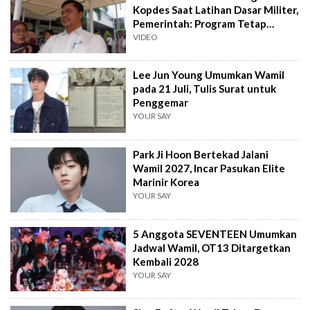
Kopdes Saat Latihan Dasar Militer,
Pemerintah: Program Tetap
Lanjut
VIDEO
Lee Jun Young Umumkan Wamil
pada 21 Juli, Tulis Surat untuk
Penggemar
YOUR SAY
Park Ji Hoon Bertekad Jalani
Wamil 2027, Incar Pasukan Elite
Marinir Korea
YOUR SAY
5 Anggota SEVENTEEN Umumkan
Jadwal Wamil, OT13 Ditargetkan
Kembali 2028
YOUR SAY