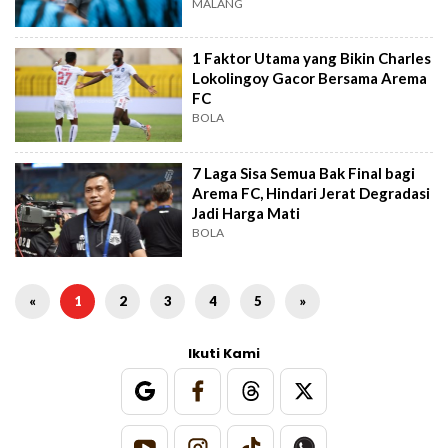
MALANG
1 Faktor Utama yang Bikin Charles
Lokolingoy Gacor Bersama Arema
FC
BOLA
7 Laga Sisa Semua Bak Final bagi
Arema FC, Hindari Jerat Degradasi
Jadi Harga Mati
BOLA
«
1
2
3
4
5
»
Ikuti Kami