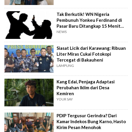
Tak Berkutik! WN Nigeria
Pembunuh Yonkeu Ferdinand di
Pasar Baru Ditangkap 15 Menit
Setelah Kejadian
NEWS
Siasat Licik dari Karawang: Ribuan
Liter Miras Cukai Fotokopi
Tercegat di Bakauheni
LAMPUNG
Kang Edai, Penjaga Adaptasi
Perubahan Iklim dari Desa
Kemiren
YOUR SAY
PDIP Tergusur Gerindra? Dari
Kamar Indekos Bung Karno, Hasto
Kirim Pesan Menohok