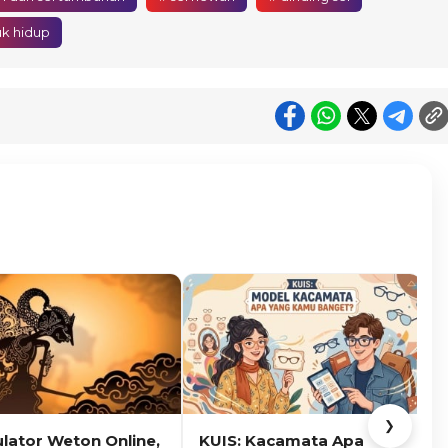
k hidup
❯
ulator Weton Online,
KUIS: Kacamata Apa
K