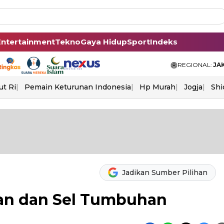
Entertainment
Tekno
Gaya Hidup
Sport
Indeks
REGIONAL:
JA
ut Ri
Pemain Keturunan Indonesia
Hp Murah
Jogja
Shi
Jadikan Sumber Pilihan
an dan Sel Tumbuhan