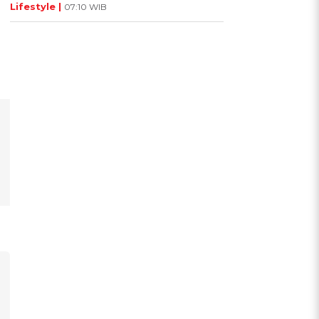
Lifestyle |
07:10 WIB