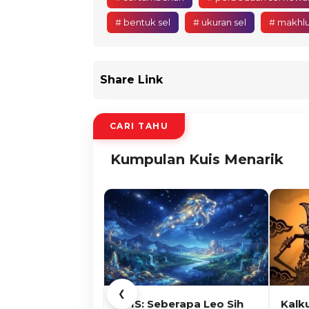
# bentuk sel
# ukuran sel
# makhlu
Share Link
CARI TAHU
Kumpulan Kuis Menarik
❮
KUIS: Seberapa Leo Sih
Kalk