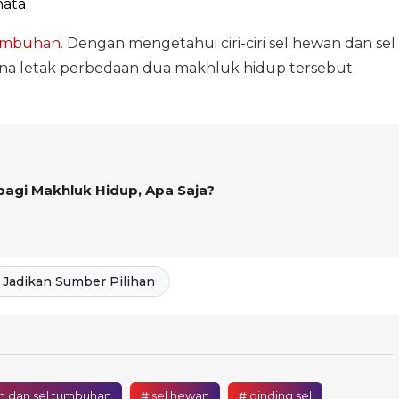
mata
tumbuhan
. Dengan mengetahui ciri-ciri sel hewan dan sel
a letak perbedaan dua makhluk hidup tersebut.
bagi Makhluk Hidup, Apa Saja?
Jadikan Sumber Pilihan
n dan sel tumbuhan
# sel hewan
# dinding sel