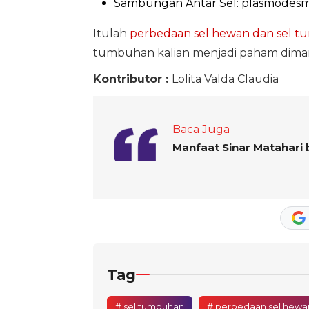
Sambungan Antar Sel: plasmodes
Itulah
perbedaan sel hewan dan sel 
tumbuhan kalian menjadi paham diman
Kontributor :
Lolita Valda Claudia
Baca Juga
Manfaat Sinar Matahari 
Tag
# sel tumbuhan
# perbedaan sel hewa