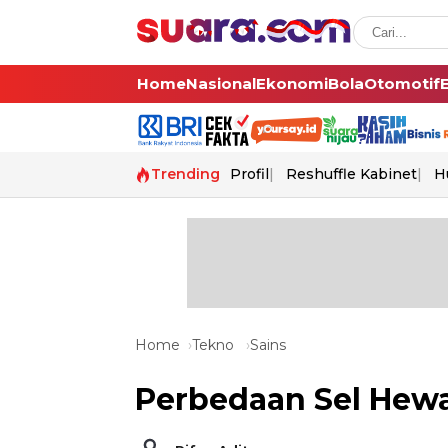
Home
Nasional
Ekonomi
Bola
Otomotif
Trending
Profil
Reshuffle Kabinet
H
Home
Tekno
Sains
Perbedaan Sel Hew