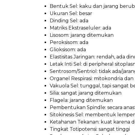
Bentuk Sel: kaku dan jarang beru
Ukuran Sel: besar
Dinding Sel: ada
Matriks Ekstraseluler: ada
Lisosom: jarang ditemukan
Peroksisom: ada
Glioksisom: ada
Elastisitas Jaringan: rendah, ada din
Letak Inti Sel: di peripheral sitopla
Sentrosom/Sentriol: tidak ada/jar
Organel Respirasi: mitokondria dan k
Vakuola Sel: tunggal, tapi sangat b
Silia: sangat jarang ditemukan
Flagela: jarang ditemukan
Pembentukan Spindle: secara anast
Sitokinesis Sel: membentuk lempen
Ketahanan Tekanan: kuat karena di
Tingkat Totipotensi: sangat tinggi