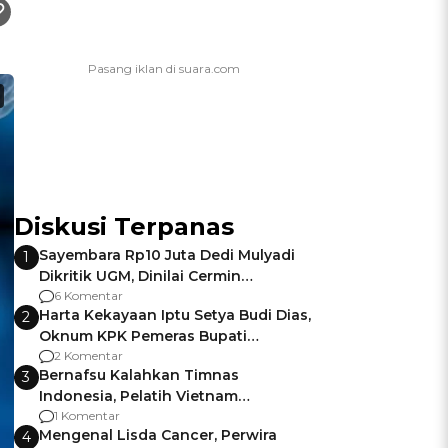
Diskusi Terpanas
Sayembara Rp10 Juta Dedi Mulyadi
1
Dikritik UGM, Dinilai Cermin
Gagalnya Negara Jamin Keamanan
6 Komentar
Harta Kekayaan Iptu Setya Budi Dias,
2
Oknum KPK Pemeras Bupati
Pemalang
2 Komentar
Bernafsu Kalahkan Timnas
3
Indonesia, Pelatih Vietnam
Berencana Pakai Jimat di Pakansari
1 Komentar
Mengenal Lisda Cancer, Perwira
4