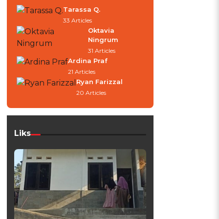
Tarassa Q.
33 Articles
Oktavia
Ningrum
31 Articles
Ardina Praf
21 Articles
Ryan Farizzal
20 Articles
Liks