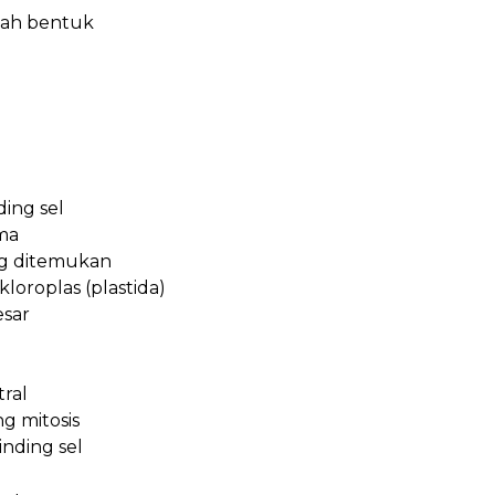
bah bentuk
ding sel
sma
ang ditemukan
loroplas (plastida)
esar
ral
g mitosis
nding sel