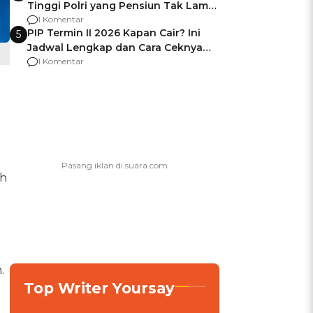
Tinggi Polri yang Pensiun Tak Lama
Usai Jadi Brigjen
1 Komentar
PIP Termin II 2026 Kapan Cair? Ini
5
Jadwal Lengkap dan Cara Ceknya
agar Dana Tidak Hangus!
1 Komentar
ah
.
Top Writer Yoursay