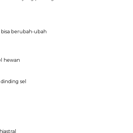
bisa berubah-ubah
el hewan
a dinding sel
iastral