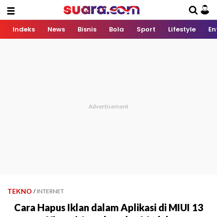
Indeks
News
Bisnis
Bola
Sport
Lifestyle
En
TEKNO
/
INTERNET
Cara Hapus Iklan dalam Aplikasi di MIUI 13