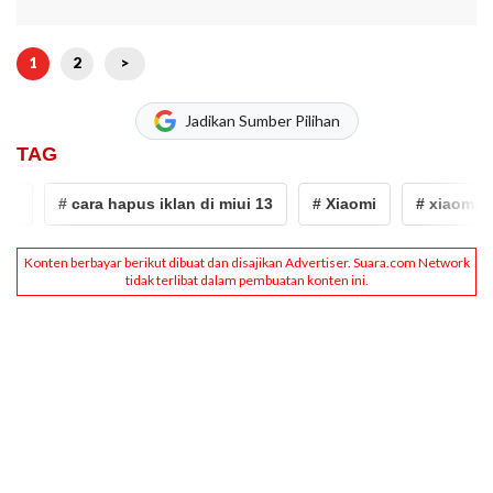
1
2
>
Jadikan Sumber Pilihan
TAG
# cara hapus iklan di miui 13
# Xiaomi
# xiaomi
#