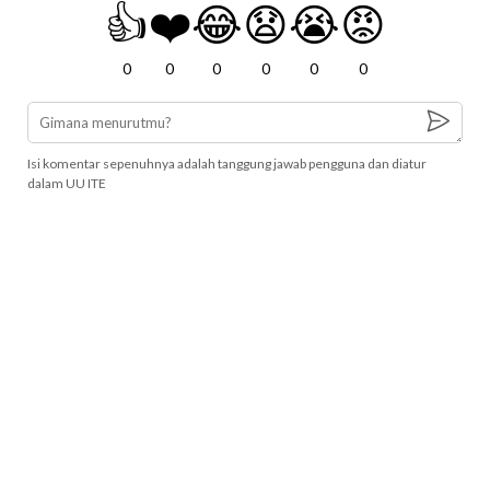
👍
❤️
😂
😧
😭
😡
0
0
0
0
0
0
Isi komentar sepenuhnya adalah tanggung jawab pengguna dan diatur
dalam UU ITE