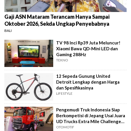
Gaji ASN Mataram Terancam Hanya Sampai
Oktober 2026, Sekda Ungkap Penyebabnya
BALI
TV 98 Inci Rp39 Juta Meluncur!
Xiaomi Bawa QD-Mini LED dan
Gaming 288Hz
TEKNO
12 Sepeda Gunung United
Detroit Lengkap dengan Harga
dan Spesifikasinya
LIFESTYLE
Pengemudi Truk Indonesia Siap
Berkompetisi di Jepang Usai Juara
UD Trucks Extra Mile Challenge
2026
OTOMOTIF