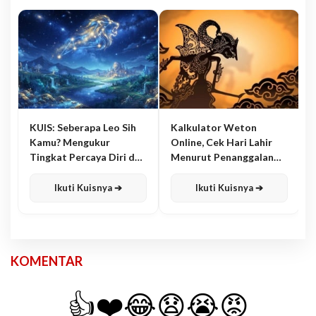
KUIS: Seberapa Leo Sih
Kalkulator Weton
Kamu? Mengukur
Online, Cek Hari Lahir
Tingkat Percaya Diri dan
Menurut Penanggalan
Karisma
Jawa
Ikuti Kuisnya ➔
Ikuti Kuisnya ➔
KOMENTAR
👍
❤️
😂
😧
😭
😡