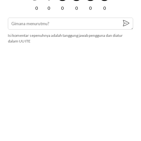
0
0
0
0
0
0
Isi komentar sepenuhnya adalah tanggung jawab pengguna dan diatur
dalam UU ITE