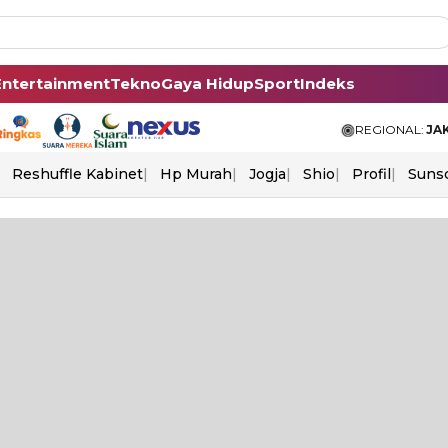
Entertainment
Tekno
Gaya Hidup
Sport
Indeks
REGIONAL:
JA
Reshuffle Kabinet
Hp Murah
Jogja
Shio
Profil
Suns