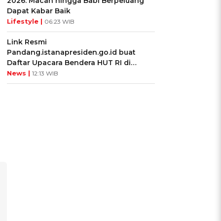
2026: Macan hingga Babi Berpeluang
Dapat Kabar Baik
Lifestyle |
06:23 WIB
Link Resmi
Pandang.istanapresiden.go.id buat
Daftar Upacara Bendera HUT RI di
Istana Negara
News |
12:13 WIB