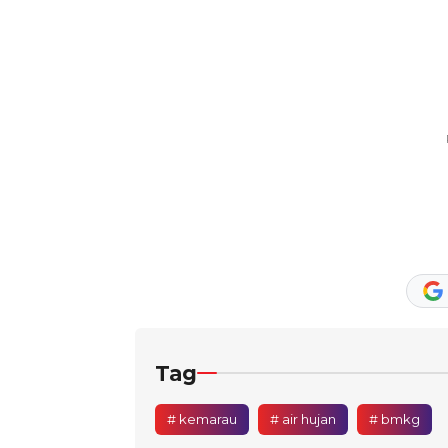
Tag
# kemarau
# air hujan
# bmkg