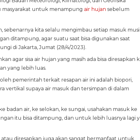
logi Badan Meteorologi, Klimatologi, dan Geofisika
u masyarakat untuk menampung
air hujan
sebelum
an, sebenarnya kita selalu mengimbau setiap masuk mus
gan ditampung, agar suatu saat bisa digunakan saat
ngi di Jakarta, Jumat (28/4/2023).
an agar sisa air hujan yang masih ada bisa diresapkan 
 yang lebih luas.
eh pemerintah terkait resapan air ini adalah biopori,
a vertikal supaya air masuk dan tersimpan di dalam
 ke badan air, ke selokan, ke sungai, usahakan masuk ke
an itu bisa ditampung, dan untuk lebih luasnya lagi y
atau diresapkan juga akan sangat bermanfaat untuk