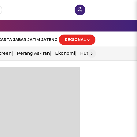
KARTA
JABAR
JATIM
JATENG
REGIONAL
›
creen
Perang As-Iran
Ekonomi
Hut Ri