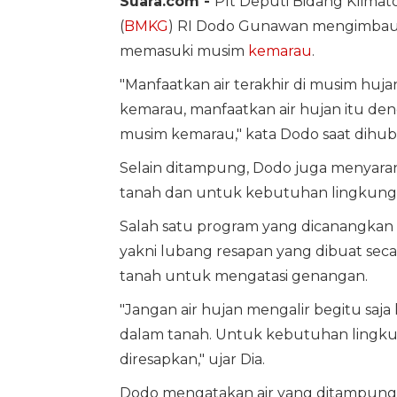
Suara.com -
Plt Deputi Bidang Klimato
(
BMKG
) RI Dodo Gunawan mengimba
memasuki musim
kemarau
.
"Manfaatkan air terakhir di musim huj
kemarau, manfaatkan air hujan itu den
musim kemarau," kata Dodo saat dihubu
Selain ditampung, Dodo juga menyarank
tanah dan untuk kebutuhan lingkungan
Salah satu program yang dicanangkan ol
yakni lubang resapan yang dibuat secar
tanah untuk mengatasi genangan.
"Jangan air hujan mengalir begitu saja
dalam tanah. Untuk kebutuhan lingkung
diresapkan," ujar Dia.
Dodo mengatakan air yang ditampung 