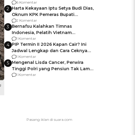
Gagalnya Negara Jamin Keamanan
6 Komentar
Harta Kekayaan Iptu Setya Budi Dias,
2
Oknum KPK Pemeras Bupati
Pemalang
2 Komentar
Bernafsu Kalahkan Timnas
3
Indonesia, Pelatih Vietnam
Berencana Pakai Jimat di Pakansari
1 Komentar
PIP Termin II 2026 Kapan Cair? Ini
4
Jadwal Lengkap dan Cara Ceknya
agar Dana Tidak Hangus!
1 Komentar
Mengenal Lisda Cancer, Perwira
5
Tinggi Polri yang Pensiun Tak Lama
Usai Jadi Brigjen
1 Komentar
g