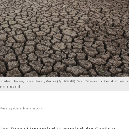
paten Bekasi, Jawa Barat, Kamis (3/10/2019). Situ Cibeureum berubah kerin
Hermansyah]