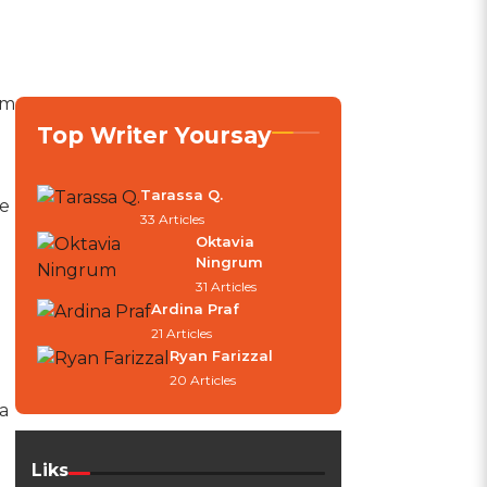
im
Top Writer Yoursay
Tarassa Q.
ke
33 Articles
Oktavia
Ningrum
31 Articles
Ardina Praf
21 Articles
Ryan Farizzal
20 Articles
a
Liks