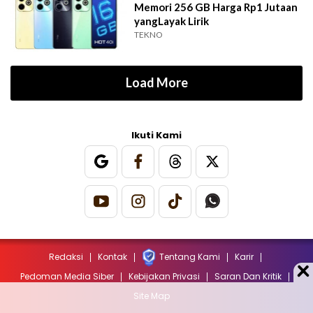
Memori 256 GB Harga Rp1 Jutaan
yangLayak Lirik
TEKNO
Load More
Ikuti Kami
Redaksi
Kontak
Tentang Kami
Karir
Pedoman Media Siber
Kebijakan Privasi
Saran Dan Kritik
Site Map