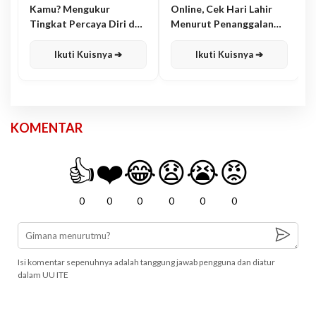
Kamu? Mengukur
Online, Cek Hari Lahir
Tingkat Percaya Diri dan
Menurut Penanggalan
Karisma
Jawa
Ikuti Kuisnya ➔
Ikuti Kuisnya ➔
KOMENTAR
👍
❤️
😂
😧
😭
😡
0
0
0
0
0
0
Isi komentar sepenuhnya adalah tanggung jawab pengguna dan diatur
dalam UU ITE