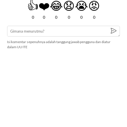
👍
❤️
😂
😧
😭
😡
0
0
0
0
0
0
Isi komentar sepenuhnya adalah tanggung jawab pengguna dan diatur
dalam UU ITE