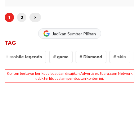
1
2
>
Jadikan Sumber Pilihan
TAG
obile legends
# game
# Diamond
# skin
# kode