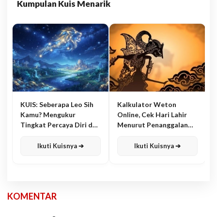
Kumpulan Kuis Menarik
KUIS: Seberapa Leo Sih
Kalkulator Weton
Kamu? Mengukur
Online, Cek Hari Lahir
Tingkat Percaya Diri dan
Menurut Penanggalan
Karisma
Jawa
Ikuti Kuisnya ➔
Ikuti Kuisnya ➔
KOMENTAR