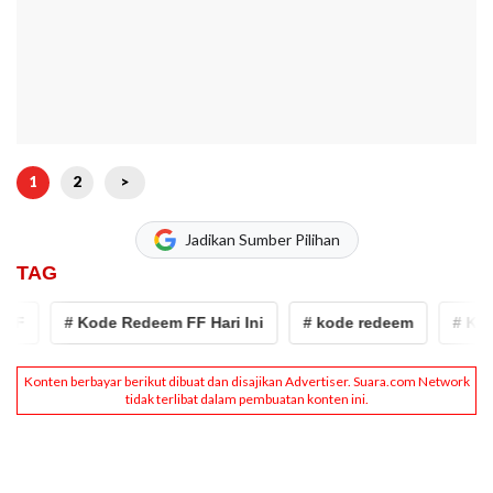
1
2
>
Jadikan Sumber Pilihan
TAG
F
# Kode Redeem FF Hari Ini
# kode redeem
# Kode