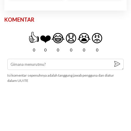
KOMENTAR
👍
❤️
😂
😧
😭
😡
0
0
0
0
0
0
Isi komentar sepenuhnya adalah tanggung jawab pengguna dan diatur
dalam UU ITE