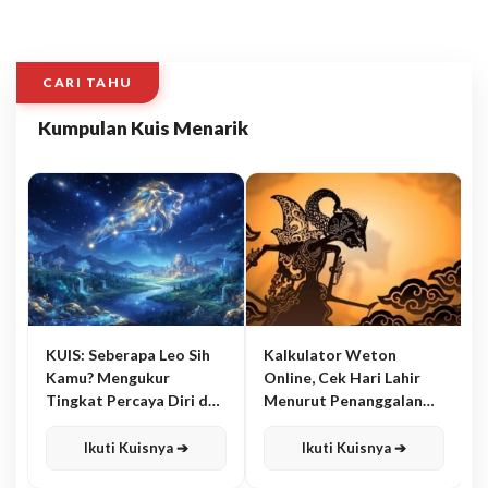
CARI TAHU
Kumpulan Kuis Menarik
KUIS: Seberapa Leo Sih
Kalkulator Weton
Kamu? Mengukur
Online, Cek Hari Lahir
Tingkat Percaya Diri dan
Menurut Penanggalan
Karisma
Jawa
Ikuti Kuisnya ➔
Ikuti Kuisnya ➔