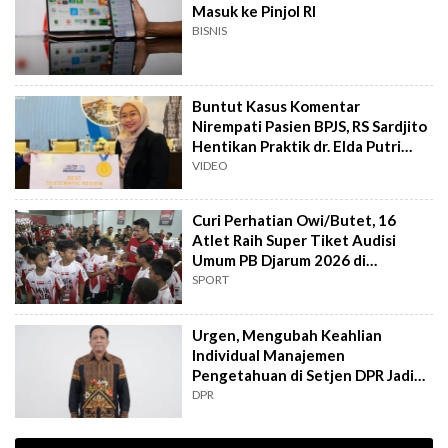
Masuk ke Pinjol RI
BISNIS
Buntut Kasus Komentar
Nirempati Pasien BPJS, RS Sardjito
Hentikan Praktik dr. Elda Putri
Rahard
VIDEO
Curi Perhatian Owi/Butet, 16
Atlet Raih Super Tiket Audisi
Umum PB Djarum 2026 di
Makassar
SPORT
Urgen, Mengubah Keahlian
Individual Manajemen
Pengetahuan di Setjen DPR Jadi
Kekuatan Institusional
DPR