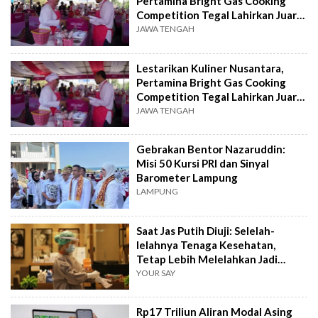
Pertamina Bright Gas Cooking
Competition Tegal Lahirkan Juara
Baru
JAWA TENGAH
Lestarikan Kuliner Nusantara,
Pertamina Bright Gas Cooking
Competition Tegal Lahirkan Juara
Baru
JAWA TENGAH
Gebrakan Bentor Nazaruddin:
Misi 50 Kursi PRI dan Sinyal
Barometer Lampung
LAMPUNG
Saat Jas Putih Diuji: Selelah-
lelahnya Tenaga Kesehatan,
Tetap Lebih Melelahkan Jadi
Pasien
YOUR SAY
Rp17 Triliun Aliran Modal Asing