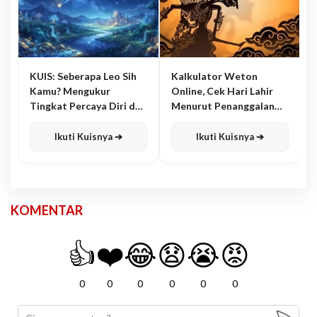
KUIS: Seberapa Leo Sih
Kalkulator Weton
Kamu? Mengukur
Online, Cek Hari Lahir
Tingkat Percaya Diri dan
Menurut Penanggalan
Karisma
Jawa
Ikuti Kuisnya ➔
Ikuti Kuisnya ➔
KOMENTAR
👍
❤️
😂
😧
😭
😡
0
0
0
0
0
0