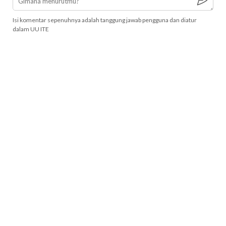
Isi komentar sepenuhnya adalah tanggung jawab pengguna dan diatur
dalam UU ITE