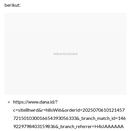
berikut:
https://www.dana.id/?
c=slte8hwrd&r=h8sWi6&orderId=2025070610121457
721501030016654393056333&_branch_match_id=146
9229798403159836&_branch_referrer=H4sIAAAAAA