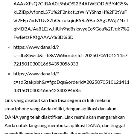
AAAxXFsQ7CIBAA0L9hbO%2B4AtWEODj5BY4G5Sy
kLZiDpJvfbnzLS71%2F2nkct1zWIYYShhzH%2F2tYuF
%2FEp7nds1Uv37bOczokqiqR5Ra9Bm3AgUVAjZNxT
qMBBAJAa81EJwJjiUh9hd8sksvyeEo9Gou%2FJqk7%2
FwBetzPXfgAAAA%3D%3D
https://www.dana.id/?
c=slte8hwrd&r=h8sWi6&orderId=2025070610121457
721501030016654393056333
https://www.dana.id/?
c=sd5zakpbh&r=fgoDqs&orderId=2025070510121411
4315010300166542330394685
Link yang disebutkan tadi bisa segera di klik melalui
smartphone yang Anda miliki, dengan aplikasi dan akun
DANA yang telah diaktifkan. Link resmi akan mengarahkan
Anda untuk langsung membuka aplikasi DANA, dan tinggal
mengklik amplop yang tersedia jika masih ada saldo yang