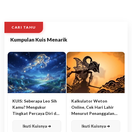
CARI TAHU
Kumpulan Kuis Menarik
KUIS: Seberapa Leo Sih
Kalkulator Weton
Kamu? Mengukur
Online, Cek Hari Lahir
Tingkat Percaya Diri dan
Menurut Penanggalan
Karisma
Jawa
Ikuti Kuisnya ➔
Ikuti Kuisnya ➔