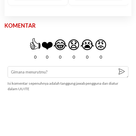
KOMENTAR
👍
❤️
😂
😧
😭
😡
0
0
0
0
0
0
Isi komentar sepenuhnya adalah tanggung jawab pengguna dan diatur
dalam UU ITE