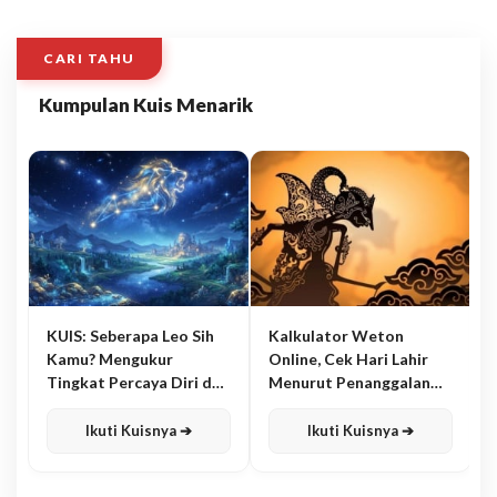
CARI TAHU
Kumpulan Kuis Menarik
KUIS: Seberapa Leo Sih
Kalkulator Weton
Kamu? Mengukur
Online, Cek Hari Lahir
Tingkat Percaya Diri dan
Menurut Penanggalan
Karisma
Jawa
Ikuti Kuisnya ➔
Ikuti Kuisnya ➔