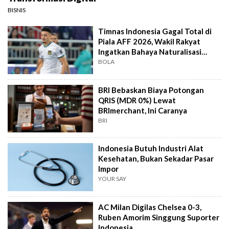
BISNIS
Timnas Indonesia Gagal Total di
Piala AFF 2026, Wakil Rakyat
Ingatkan Bahaya Naturalisasi
Instan
BOLA
BRI Bebaskan Biaya Potongan
QRIS (MDR 0%) Lewat
BRImerchant, Ini Caranya
BRI
Indonesia Butuh Industri Alat
Kesehatan, Bukan Sekadar Pasar
Impor
YOUR SAY
AC Milan Digilas Chelsea 0-3,
Ruben Amorim Singgung Suporter
Indonesia