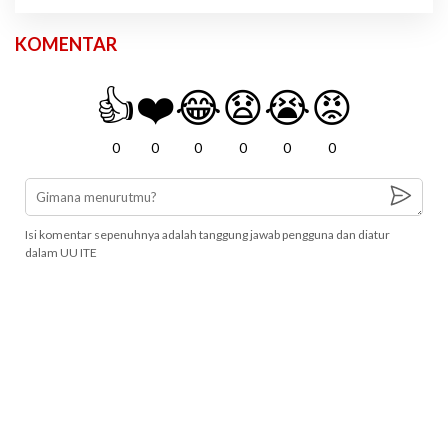
KOMENTAR
👍
❤️
😂
😧
😭
😡
0
0
0
0
0
0
Isi komentar sepenuhnya adalah tanggung jawab pengguna dan diatur
dalam UU ITE